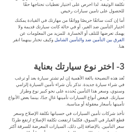
تكلفة الوثيقة. لذا احرص على اختيار تغطيات تحتاجها حقًا
للحصول على تامين سيارات رخيص.
أما إن كنت سائقًا حريصًا وواثقًا من مهارتك في القيادة يمكنك
اختيار التأمين ضد الغير، أو في حالة كانت سيارتك قديمة ولا
يهمك تعرضها للتلف أو الخسارة. للمزيد من المعلومات عن
الفرق بين التأمين ضد والتأمين الشامل
وكيف تختار بينهما انقر
هنا.
3- اختر نوع سيارتك بعناية
تُعد هذه النصيحة بالغة الأهمية إن لم تشترِ سيارة بعد أو ترغب
في شراء سيارة جديدة. تذكر بأن شراء تأمين السيارة إلزامي
وسنوي، وسعر هذا التأمين يُحدده على نحو كبير نوع وطراز
سيارتك. فبعض أنواع السيارات تأمينها غالٍ جدًا، بينما بعض الأنواع
تأمينها بأسعار معقولة أو مناسبة.
تأخذ شركات تأمين السيارات في حسبانها تكلفة الإصلاح وسعر
قطع الغيار في السوق، فكلما ارتفعت تكلفة الإصلاح ارتفع طردًا
سعر التأمين. بالإضافة إلى ذلك، السيارات المعرضة للسرقة أكثر