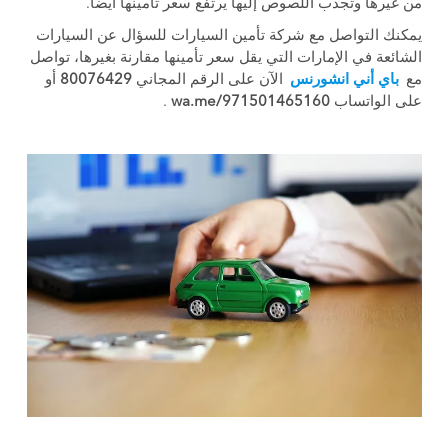
من غيرها وتجذب اللصوص إليها يرتفع سعر تأمينها أيضًا.
يمكنك التواصل مع شركة تأمين السيارات للسؤال عن السيارات
الشائعة في الإمارات التي يقل سعر تأمينها مقارنة بغيرها، تواصل
مع
باي أني انشورنس
الآن على الرقم المجاني
80076429
أو
على الواتساب
wa.me/971501465160
.