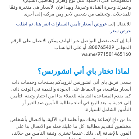
المعلومات التي أدخلتها، مثل نوع وطراز وتفاصيل السيارة
وعمرك وخبرة القيادة وغيرها. وبهذا فإن الأسعار هي متغيرة وفقًا
للمدخلات، وتختلف من شخص لآخر ومن مركبة إلى أخرى.
للانتقال إلى
عروض أسعار تأمين السيارات انقر هنا، ثم اطلب
عرض سعر
.
أما إن كنت تفضل التواصل عبر الهاتف يمكن الاتصال على الرقم
المجاني
800765429
، أو على الواتساب
wa.me/971501465160
لماذا تختار باي أني انشورنس؟
يسعى فريق باي أني انشورنس لتزويدكم بمنتجات وخدمات ذات
أسعار منافسة، مع الحفاظ على الجودة والقيمة في الوقت ذاته.
كما يقدم المساعدة الشاملة للعملاء بدءًا من اختيار وثيقة التأمين
إلى خدمة ما بعد البيع في أثناء مطالبة التأمين ضد الغير أو
التأمين الشامل للسيارة.
ما من داعٍ لإضاعة وقتك مع أنظمة الرد الآلية، والاتصال بأشخاص
مختلفين لتقديم مطالبة. كل ما عليك فعله هو الاتصال بنا على
الفور. بالإضافة إلى ذلك، عندما تشتري وثيقة التأمين من خلالنا،