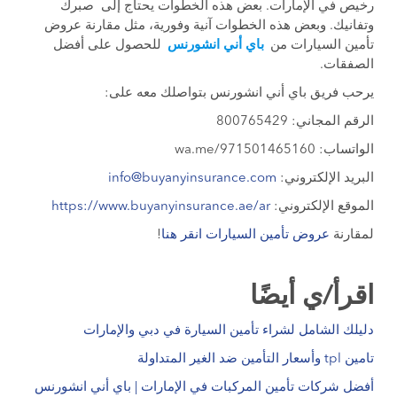
رخيص في الإمارات. بعض هذه الخطوات يحتاج إلى صبرك
وتفانيك. وبعض هذه الخطوات آنية وفورية، مثل مقارنة عروض
تأمين السيارات من
باي أني انشورنس
للحصول على أفضل
الصفقات.
يرحب فريق باي أني انشورنس بتواصلك معه على:
الرقم المجاني: 800765429
الواتساب: wa.me/971501465160
البريد الإلكتروني:
info@buyanyinsurance.com
الموقع الإلكتروني:
https://www.buyanyinsurance.ae/ar
لمقارنة
عروض تأمين السيارات انقر هنا
!
اقرأ/ي أيضًا
دليلك الشامل لشراء تأمين السيارة في دبي والإمارات
تامين tpl وأسعار التأمين ضد الغير المتداولة
أفضل شركات تأمين المركبات في الإمارات | باي أني انشورنس