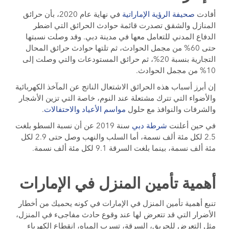
أفادت
صحيفة الرؤية الإماراتية
في نهاية عام 2020، بأن حرائق
المنازل والشقق تصدرت قائمة حوادث الحرائق التي اضطر
الدفاع المدني للتعامل معها في مدينة دبي. وقد وصلت نسبتها
حتى 60% من مجمل الحوادث، ثم تلتها حوادث حرائق المحال
التجارية بنسبة 20%، ثم حرائق المستودعات والتي وصلت إلى
10% من مجمل الحوادث.
إن أبرز أسباب هذه الحرائق الاشتعال الناتج عن المآخذ الكهربائية
والأضواء التي تترك مشتعلة عند النوم، خاصة التي تزين الأشجار
والشرفات والنوافذ مع حلول
مواسم الأعياد والاحتفالات
.
في حين أعلنت
شرطة دبي
سنة 2019 عن أن نسبة السطو بلغت
2.5 لكل مئة ألف نسمة، أما السلب والنهب وصل حتى 2.9 لكل
مئة ألف نسمة، بينما بلغت السرقة 9.1 لكل مئة ألف نسمة.
أهمية تأمين المنزل في الإمارات
تنبع أهمية تأمين المنزل في الإمارات في كونه يحميك من أخطار
الأضرار التي قد تتعرض لها عند وقوع حادث مفاجىء في المنزل،
مثل التعرض للحريق، السرقة، تسرب المياه، انقطاع الكهرباء