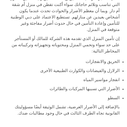
التي تناسب وتلائم حاجاتك سواء أكنت تقطن في منزل أم شقة
أم دار. وبما أن معظم الأضرار والحوادث تحدث عندما يكون
أشخاص بعيدين عن منازلهم. تستطيع الاعتماد على دبي الوطنية
للتأمين وإعادة التأمين في حال حدوث أضرار مفاجئة وغير
متوقعة في المنزل.
إن تأمين المنزل الذي تقدمه هذه الشركة للمالك أو المستأجر
على حد سواء وتحمي المنزل ومحتوياته وتجهيزاته وتركيباته من
المخاطر التالية:
الحريق والانفجارات
الزلازل والفيضانات والكوارث الطبيعية الأخرى
انفجار مواسير المياه
الأضرار التي تسببها المركبات والطائرات
السطو
بالإضافة إلى الأضرار العرضية، تشمل الوثيقة أيضًا مسؤوليتك
القانونية تجاه الطرف الثالث في حال وجود مطالبات ضدك.