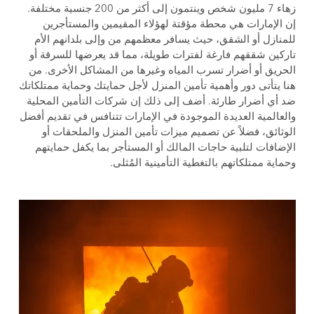
زهاء 7 مليون شخص وينتمون إلى أكثر من 200 جنسية مختلفة.
إن الإمارات هي محطة مؤقتة لهؤلاء المقيمين والمستأجرين
للمنازل أو الشقق، حيث يسافر معظمهم من وإلى بلدانهم الأم
تاركين شققهم فارغة لفترات طويلة، مما قد يعرضها للسرقة أو
الحريق أو أضرار تسرب المياه وغيرها من المشاكل الأخرى. من
هنا يتأتى دور وأهمية تأمين المنزل لأجل حمايتك وحماية ممتلكاتك
ضد أي أضرار طارئة. أضف إلى ذلك إن شركات التأمين المحلية
والعالمية العديدة الموجودة في الإمارات تتنافس في تقديم أفضل
الوثائق، فضلاً عن تصميم ميزات تأمين المنزل والملحقات أو
الإضافات لتلبية حاجات المالك أو المستأجر بما يكفل حمايتهم
وحماية ممتلكاتهم بالتغطية التأمينية المُثلى.