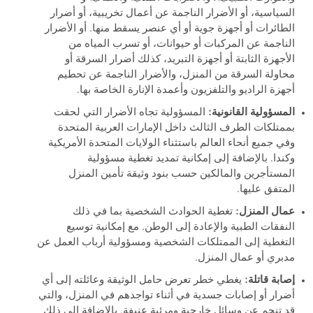
السياسية، أو الأضرار الناجمة عن أعمال تخريبية، أو أضرار
الطائرات أو أجهزة جوية أو أي عنصر يسقط منها. أو الأضرار
الناجمة عن المركبات أو حيوانات، أو تسرب المياه من
الأجهزة الثابتة أو أجهزة التبريد، كذلك أضرار السرقة أو
محاولة السرقة من المنزل، والأضرار الناجمة عن تحطيم
أجهزة الراديو والتلفزيون وأعمدة الإنارة الخاصة بها.
المسؤولية القانونية:
المسؤولية تجاه الأضرار التي لحقت
بممتلكات الطرف الثالث داخل الإمارات العربية المتحدة
وفي جميع أنحاء العالم باستثناء الولايات المتحدة الأمريكية
وكندا. بالإضافة إلى إمكانية تمديد تغطية مسؤولية
المستأجرين والمالكين حسب بنود وثيقة تأمين المنزل
المتفق عليها.
عمال المنزل:
تغطية الحوادث الشخصية بما في ذلك
النفقات الطبية والإعادة إلى الوطن. مع إمكانية توسيع
التغطية إلى الممتلكات الشخصية ومسؤولية أرباب العمل عن
مدبري أو عمال المنزل.
إصابة قاتلة:
يغطي خطر تعرض حامل الوثيقة وعائلته إلى أي
أضرار أو إصابات جسدية في أثناء تواجدهم في المنزل، والتي
قد تنجم عن وسائل خارجية ومرئية عنيفة. بالإضافة إلى ذلك