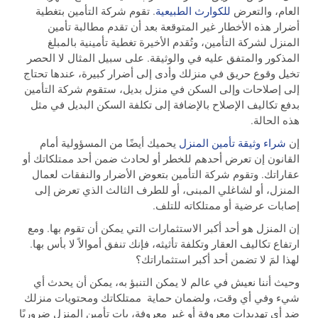
العام، والتعرض
للكوارث الطبيعية
. تقوم شركة التأمين بتغطية
أضرار هذه الأخطار غير المتوقعة بعد أن تقدم مطالبة تأمين
المنزل لشركة التأمين، وتُقدم الأخيرة تغطية تأمينية بالمبلغ
المذكور والمتفق عليه في والوثيقة. على سبيل المثال لا الحصر
تخيل وقوع حريق في منزلك وأدى إلى أضرار كبيرة، عندها تحتاج
إلى إصلاحات وإلى السكن في منزل بديل، ستقوم شركة التأمين
بدفع تكاليف الإصلاح بالإضافة إلى تكلفة السكن البديل في مثل
هذه الحالة.
إن
شراء وثيقة تأمين المنزل
يحميك أيضًا من المسؤولية أمام
القانون إن تعرض أحدهم للخطر أو لحادث ضمن أحد ممتلكاتك أو
عقاراتك. وتقوم شركة التأمين بتعوض الأضرار والنفقات لعمال
المنزل، أو لشاغلي المبنى، أو للطرف الثالث الذي تعرض إلى
إصابات عرضية أو ممتلكاته للتلف.
إن المنزل هو أحد أكبر الاستثمارات التي يمكن أن تقوم بها. ومع
ارتفاع تكاليف العقار وتكلفة تأثيثه، فإنك تنفق أموالاً لا بأس بها.
لهذا لمَ لا تضمن أحد أكبر استثماراتك؟
وحيث أننا نعيش في عالم لا يمكن التنبؤ به، يمكن أن يحدث أي
شيء وفي أي وقت، ولضمان حماية ممتلكاتك ومحتويات منزلك
ضد أي تهديدات معروفة أو غير معروفة، بات تأمين المنزل ضروريًا