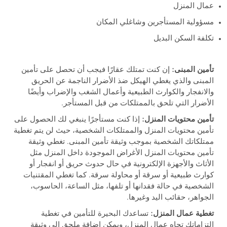
عمال المنزل
مسؤولية المستأجرين وشاغلي المكان
تكلفة السكن البديل
تأمين المبنى:
إن كنت تمتلك عقارًا فيجب أن تحصل على تأمين
المبنى والذي يغطي الهيكل ضذ الأضرار الناجمة عن الحريق
والانفجار والكوارث الطبيعية وأعمال الشغب والإضراب وأيضًا
الأضرار التي تلحق بالممتلكات من قبل المستأجر.
تأمين محتويات المنزل:
إذا كنت مستأجرًا ينبغي لك الحصول على
تأمين محتويات المنزل والممتلكات الشخصية، حيث لن يتم تغطية
ممتلكاتك الشخصية بموجب وثيقة تأمين المبنى. تغطي وثيقة
تأمين محتويات المنزل الأغراض الموجودة داخل المنزل مثل
الأثاث والأجهزة الإلكترونية في حال حدوث حريق أو انفجار أو
كوارث طبيعية أو سرقة أو محاولة سرقة. كما تغطي المقتنيات
الشخصية في حالة فقدانها أو تلفها، مثل الساعة، الحاسوب،
الجواهر، حقائب اليد وغيرها.
تغطية عمال المنزل:
تساعدك البحيرة للتأمين في تغطية
التزاماتك تجاه عمال المنزل، ويمكن إضافة ملحق إلى وثيقة