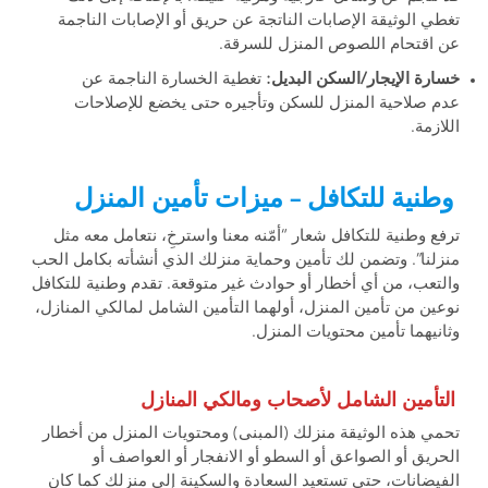
تغطي الوثيقة الإصابات الناتجة عن حريق أو الإصابات الناجمة
عن اقتحام اللصوص المنزل للسرقة.
خسارة الإيجار/السكن البديل:
تغطية الخسارة الناجمة عن
عدم صلاحية المنزل للسكن وتأجيره حتى يخضع للإصلاحات
اللازمة.
وطنية للتكافل – ميزات تأمين المنزل
ترفع وطنية للتكافل شعار “أمّنه معنا واسترخِ، نتعامل معه مثل
منزلنا”. وتضمن لك تأمين وحماية منزلك الذي أنشأته بكامل الحب
والتعب، من أي أخطار أو حوادث غير متوقعة. تقدم وطنية للتكافل
نوعين من تأمين المنزل، أولهما التأمين الشامل لمالكي المنازل،
وثانيهما تأمين محتويات المنزل.
التأمين الشامل لأصحاب ومالكي المنازل
تحمي هذه الوثيقة منزلك (المبنى) ومحتويات المنزل من أخطار
الحريق أو الصواعق أو السطو أو الانفجار أو العواصف أو
الفيضانات، حتى تستعيد السعادة والسكينة إلى منزلك كما كان