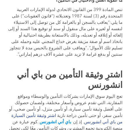
ما عقوبة الغش والاحتيال في التأمين؟
تنص المادة 399 من القانون الاتحادي لدولة الإمارات العربية
المتحدة رقم (3) لسنة 1987 وتعديلاته (“قانون العقوبات”) على
ما يلي:“يعاقب بالسجن أو بالغرامة كل من توصل إلى الاستيلاء
لنفسه أو لغيره على مال منقول أو سند أو توقيع هذا السند أو إلى
إلغائه أو إتلافه أو تعديله، وذلك بالاستعانة بطريقة احتيالية أو
باتخاذ اسم أو صفة مزيفة بغرض خداع المجني عليه وحمله على
تسليم تلك الأموال”..”ويعاقب على الشروع بالحبس مدة لا تتجاوز
سنتين أو بدفع غرامة لا تزيد على عشرة آلاف درهم إماراتي”.
اشترِ وثيقة التأمين من باي أني
انشورنس
تعج اليومَ سوق الإمارات بشركات التأمين والوسطاء ومواقع
المقارنة، التي تقدم عروض وأسعار مختلفة، ولضمان حصولك
على أفضل وثيقة تأمين سيارة، أو تأمين منزل، أو تأمين صحي، أو
تأمين سفر، أو حتى تأمين دراجة نارية
اشتر وثيقة تأمين السيارة
من باي أني انشورنس.
إذ إن
باي أني انشورنس
.كوم عبارة عن
منصة إلكترونية تجمع المشترين وشركات التأمين معًا لكي تحصل