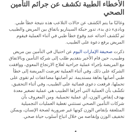
الأخطاء الطبية تكشف عن جرائم التأمين
الصحي
وغالبًا ما يتم الكشف عن حالات التلاعب هذه نتيجة خطأ طبي.
وبادىء ذي بدء، تدور حبكة السيناريو باتفاق بين المريض والطبيب
ثم تُكشف أحداثه عند وقوع خطأ طبي في أثناء العملية فيقوم
المريض برفع دعوة على الطبيب.
ذكرت
صحيفة الإمارات اليوم
عن احتيال في التأمين بين مريض
وطبيب، حين قام الأخير بتقديم طلب إلى شركة التأمين وبالاتفاق
مع المريضة بإجراء عملية جراحية لعلاج الارتجاع المعوي، ووافقت
الشركة على ذلك. وفي أثناء العملية تعرضت المريضة إلى خطأ
طبي أصابها بعاهة مستديمة. ثم أصابتها مضاعفات لم تقوى على
تحملها، فرفعت دعوى قضائية على الطبيب، وفي أثناء التحقيق،
تكشّف بأن العملية التي أجراها الطبيب هي عملية تصغير معدة
بهدف إنقاص الوزن، أي عملية تجميلية. ومن المعروف بأن
شركات التأمين الصحي تستثني تغطية العمليات التجميلية
المتلعقة بإنقاص الوزن كونها غير ضرورية لصحة الإنسان، ويمكن
تخفيف الوزن وإنقاصه من خلال اتباع أسلوب حياة صحي.