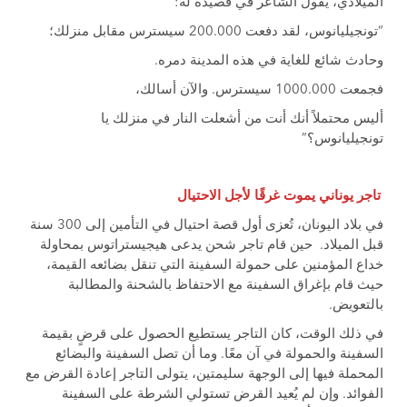
الميلادي، يقول الشاعر في قصيدة له:
“تونجيليانوس، لقد دفعت 200.000 سيسترس مقابل منزلك؛
وحادث شائع للغاية في هذه المدينة دمره.
فجمعت 1000.000 سيسترس. والآن أسالك،
أليس محتملاً أنك أنت من أشعلت النار في منزلك يا
تونجيليانوس؟”
تاجر يوناني يموت غرقًا لأجل الاحتيال
في بلاد اليونان، تُعزى أول قصة احتيال في التأمين إلى 300 سنة
قبل الميلاد. حين قام تاجر شحن يدعى هيجيستراتوس بمحاولة
خداع المؤمنين على حمولة السفينة التي تنقل بضائعه القيمة،
حيث قام بإغراق السفينة مع الاحتفاظ بالشحنة والمطالبة
بالتعويض.
في ذلك الوقت، كان التاجر يستطيع الحصول على قرضٍ بقيمة
السفينة والحمولة في آن معًا. وما أن تصل السفينة والبضائع
المحملة فيها إلى الوجهة سليمتين، يتولى التاجر إعادة القرض مع
الفوائد. وإن لم يُعيد القرض تستولي الشرطة على السفينة