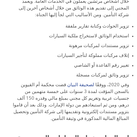
خلال أشخاص مرتشين يعملون في الخدمات العامة. ويعمد
المجني إلى تقديم هذه الوثائق من خلال أشخاص آخرين إلى
شركة التأمين. ومن الأساليب التي لجأ إليها الجناة:
تزوير الحوادث وكتابة تقارير ملفقة
استخدام الوثائق لاستخراج ملكية السيارات
تزوير مستندات لمركبات مرهونة
إتلاف مركبات مملوكة لتأجير السيارات
تغيير رقم القاعدة أو الشاصي
تزوير وثائق لمركبات مسجلة
وفي 2020، ووفقًا
لصحيفة البيان
قضت محكمة أم القيوين
بالسجن المؤقت لمدة 3 سنوات على خمسة متهمين من
جنسيات عربية وتغريم كل مجني بمبلغ مالي وقدره 150 ألف
درهم، ومن ثم استبعادهم من دولة الإمارات. وذلك بعد أن قاموا
بتزوير مستندات إلكترونية وتقديمها إلى شركة التأمين وتحصيل
المبالغ المالية المذكورة في وثيقة التأمين.