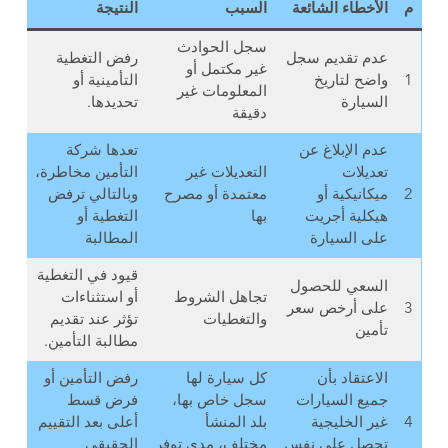
م
الأخطاء الشائعة
السبب
النتيجة
سجل الحوادث
عدم تقديم سجل
رفض التغطية
غير مكتمل أو
1
واضح لتاريخ
التأمينية أو
المعلومات غير
السيارة
تحديدها.
دقيقة
عدم الإبلاغ عن
تعدها شركة
تعديلات
التعديلات غير
التأمين مخاطرة،
2
ميكانيكية أو
معتمدة أو مصرح
وبالتالي ترفض
هيكلية أجريت
بها
التغطية أو
على السيارة
المطالبة
قيود في التغطية
السعي للحصول
تجاهل الشروط
أو استثناءات
3
على أرخص سعر
والتغطيات
تؤثر عند تقديم
تأمين
مطالبة التأمين.
الاعتقاد بأن
كل سيارة لها
رفض التأمين أو
جميع السيارات
سجل خاص بها،
فرض قسط
4
غير الخليجية
بلد المنشأ
أعلى بعد التقييم
تحصل على نفس
مختلف، مدى توفر
الحقيقي