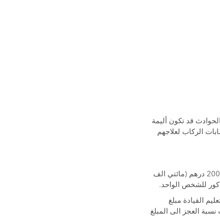
الحوادث قد تكون أليمة
بات الركاب لعلاجهم
أ. تكون مسؤولية الشركة في حالة وفاة أحد أفراد عائلة كل من المؤمن له أو قائد المركبة مبلغ 200.000 درهم (مائتي الف
كور للشخص الواحد.
ليم القيادة مبلغ
نسبة العجز الى المبلغ