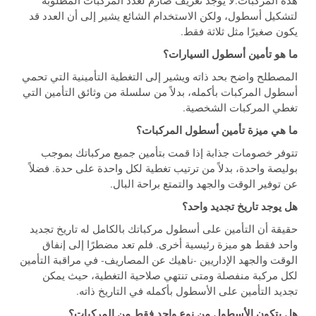
هذه المركبات.لا يوجد تعريف صارم لعدد المركبات المطلوبة
لتشكيل أسطول، ولكن الاستخدام الشائع يشير إلى أن العدد قد
يكون صغيرًا مثل ثلاثة فقط.
ما هو تأمين أسطول السيارات؟
المصطلح واضح بحد ذاته ويشير إلى التغطية التأمينية التي تحمي
أسطول المركبات بأكمله، بدلاً من سلسلة من وثائق التأمين التي
تغطي المركبات الشخصية.
ما هي ميزة تأمين أسطول المركبات؟
تتوفر خصومات جذابة إذا قمت بتأمين جميع مركباتك بموجب
بوليصة واحدة، بدلاً من ترتيب تغطية لكل واحدة على حدة. فضلاً
عن توفير الوقت والجهد والتمتع براحة البال.
هل يوجد تاريخ تجديد واحد؟
حقيقة أن التأمين على أسطول مركباتك بالكامل له تاريخ تجديد
واحد فقط هو ميزة رئيسية أخرى. فلم تعد مضطرًا إلى إنفاق
الوقت والجهد الإداريين -ناهيك عن المصاريف- في مراقبة التأمين
لكل مركبة منفصلة ومتى تنتهي صلاحية التغطية، حيث يمكن
تجديد التأمين على الأسطول بأكمله في التاريخ ذاته.
هل يتكون الأسطول من نوع واحد فقط من المركبات؟