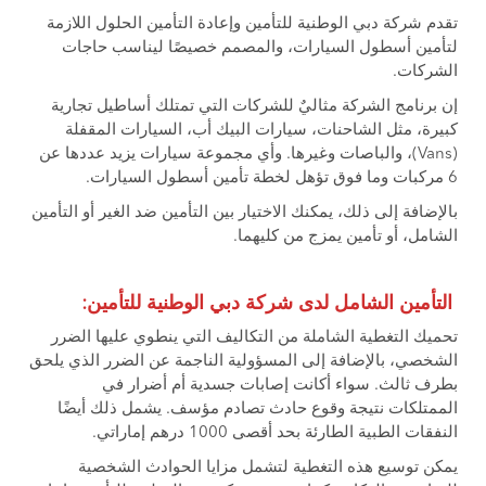
تقدم شركة دبي الوطنية للتأمين وإعادة التأمين الحلول اللازمة
لتأمين أسطول السيارات، والمصمم خصيصًا ليناسب حاجات
الشركات.
إن برنامج الشركة مثاليٌ للشركات التي تمتلك أساطيل تجارية
كبيرة، مثل الشاحنات، سيارات البيك أب، السيارات المقفلة
(Vans)، والباصات وغيرها. وأي مجموعة سيارات يزيد عددها عن
6 مركبات وما فوق تؤهل لخطة تأمين أسطول السيارات.
بالإضافة إلى ذلك، يمكنك الاختيار بين التأمين ضد الغير أو التأمين
الشامل، أو تأمين يمزج من كليهما.
التأمين الشامل لدى شركة دبي الوطنية للتأمين:
تحميك التغطية الشاملة من التكاليف التي ينطوي عليها الضرر
الشخصي، بالإضافة إلى المسؤولية الناجمة عن الضرر الذي يلحق
بطرف ثالث. سواء أكانت إصابات جسدية أم أضرار في
الممتلكات نتيجة وقوع حادث تصادم مؤسف. يشمل ذلك أيضًا
النفقات الطبية الطارئة بحد أقصى 1000 درهم إماراتي.
يمكن توسيع هذه التغطية لتشمل مزايا الحوادث الشخصية