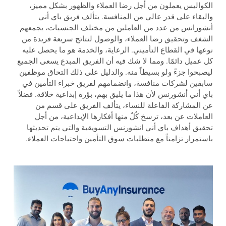
الكواليس يعملون من أجل رضا العملاء والظهور بشكل مميز،
والبقاء على قدر عالي من المنافسة. يتألف فريق باي أني
أنشورانس من عدد من العاملين من مختلف الجنسيات، يجمعهم
الشغف وتحقيق رضا العملاء، والوصول لنتائج سريعة فريدة من
نوعها في القطاع التأميني. الرعاية، والخدمة هو ما يحصل عليه
كل عميل دائمًا. ومما لا شك فيه أن الفريق المبدع يسعى الجميع
ليصبحوا جزءً ولو بسيطاً منه. والدليل على ذلك التحاق موظفين
سابقين لشركات منافسة، وانضمامهم لفريق خبراء التأمين في
باي أني أنشورنس لأن هذا ما يليق بهم، بؤرة إبداعية خلاقة. فضلاً
عن المشاركة الفاعلة للنساء، يتألف الفريق على قسم من
العاملات عن بعد، ترسخ كُلٌ منها أفكارها الإبداعية، من أجل
تحقيق أهداف باي أني انشورنس التسويقية والتي يتم تحديثها
باستمرار تزامناً مع متطلبات سوق التأمين واحتياجات العملاء.