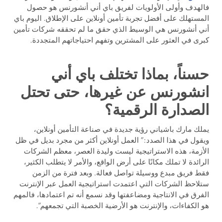
فالهدف وأولى الأولويات لفريق باي أني أنشورنس هو حصول
المستهلك على أفضل تجربة تأمين أونلاين على الإطلاق. اليوم باي
أني أنشورنس هي الوسيط الذي حقق ما لم تحققه شركات تأمين
كبرى في العثور على المشترين وتفهم احتياجاتهم المتجددة.
حسناً، بماذا تختلف باي أني
انشورنس عن غيرها، حتى تحتل
الصدارة الرقمية؟
يملك مارك باشياني رؤية جديدة في صناعة التأمين أونلاين،
ويقول في هذا الصدد:” العمل أونلاين أكثر من مجرد بديل في ظل
الأزمة، هذه الاستراتيجية ليست وليدة العصر، معظم الشركات
الرائدة لا تملك مكانًا على أرض الواقع، والأمر لا يتطلب الكثير،
فقط فريق مبدع ووسيلة تواصل فعالة. وبعد فترة من الزمن
ستلاحظ الشركات التي اعتمدت استراتيجية العمل عبر الإنترنت
الفرق في الانتاجية ومضاعفتها وقد نسمع أنه تم اعتمادها، فالمهم
هو الكفاءات، والإنترنت هو الأرضية الخصبة التي تجمعهم”.