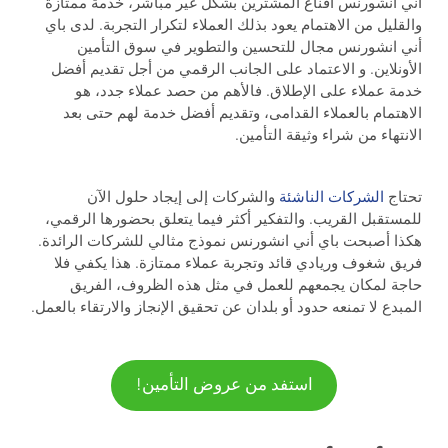
أني انشورنس اقناع المشترين بشكل غير مباشر، خدمة ممتازة
والقليل من الاهتمام يعود بذلك العملاء لتكرار التجربة. لدى باي
أني انشورنس مجال للتحسين والتطوير في سوق التأمين
الأونلاين. و الاعتماد على الجانب الرقمي من أجل تقديم أفضل
خدمة عملاء على الإطلاق. فالأهم من حصد عملاء جدد، هو
الاهتمام بالعملاء القدامى، وتقديم أفضل خدمة لهم حتى بعد
الانتهاء من شراء وثيقة التأمين.
تحتاج
الشركات الناشئة
والشركات إلى إيجاد حلول الآن
للمستقبل القريب. والتفكير أكثر فيما يتعلق بحضورها الرقمي،
هكذا أصبحت باي أني انشورنس نموذج مثالي للشركات الرائدة.
فريق شغوف وريادي قائد وتجربة عملاء ممتازة. هذا يكفي فلا
حاجة لمكان يجمعهم للعمل في مثل هذه الظروف، الفريق
المبدع لا تمنعه حدود أو بلدان عن تحقيق الإنجاز والارتقاء بالعمل.
استفد من عروض التأمين!