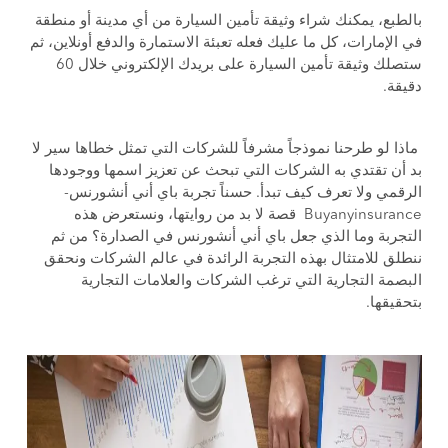
بالطبع، يمكنك شراء وثيقة تأمين السيارة من أي مدينة أو منطقة
في الإمارات، كل ما عليك فعله تعبئة الاستمارة والدفع أونلاين، ثم
ستصلك وثيقة تأمين السيارة على بريدك الإلكتروني خلال 60
دقيقة.
ماذا لو طرحنا نموذجاً مشرفاً للشركات التي تمثل خطاها سير لا
بد أن تقتدي به الشركات التي تبحث عن تعزيز اسمها ووجودها
الرقمي ولا تعرف كيف تبدأ. حسناً تجربة باي أني أنشورنس-
Buyanyinsurance قصة لا بد من روايتها، ونستعرض هذه
التجربة وما الذي جعل باي أني أنشورنس في الصدارة؟ من ثم
ننطلق للامتثال بهذه التجربة الرائدة في عالم الشركات ونحقق
البصمة التجارية التي ترغب الشركات والعلامات التجارية
بتحقيقها.