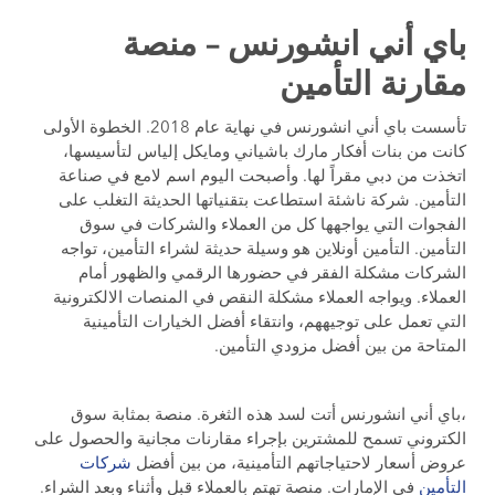
باي أني انشورنس – منصة
مقارنة التأمين
تأسست باي أني انشورنس في نهاية عام 2018. الخطوة الأولى
كانت من بنات أفكار مارك باشياني ومايكل إلياس لتأسيسها،
اتخذت من دبي مقراً لها. وأصبحت اليوم اسم لامع في صناعة
التأمين. شركة ناشئة استطاعت بتقنياتها الحديثة التغلب على
الفجوات التي يواجهها كل من العملاء والشركات في سوق
التأمين. التأمين أونلاين هو وسيلة حديثة لشراء التأمين، تواجه
الشركات مشكلة الفقر في حضورها الرقمي والظهور أمام
العملاء. ويواجه العملاء مشكلة النقص في المنصات الالكترونية
التي تعمل على توجيههم، وانتقاء أفضل الخيارات التأمينية
المتاحة من بين أفضل مزودي التأمين.
،باي أني انشورنس أتت لسد هذه الثغرة. منصة بمثابة سوق
الكتروني تسمح للمشترين بإجراء مقارنات مجانية والحصول على
عروض أسعار لاحتياجاتهم التأمينية، من بين أفضل
شركات
التأمين
في الإمارات. منصة تهتم بالعملاء قبل وأثناء وبعد الشراء.