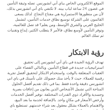
الموقع الالكتروني الخاص بباي أني انشورنس. تصله وثيقة التأمين
في غضون 24 ساعة لباب بيته. لا تكتفي باي أني انشورنس بذلك،
لأن من منظورها الاستمرارية هي مفتاح النجاح. لذلك يسعى
القائمون على الشركة توسيع نطاق خدمات التأمين، لتشمل
الخليج العربي والشرق الأوسط، ومن يعلم؟ قد تصل للعالمية،
وتوفر التأمين لأوسع نطاق، فالأمر لا يتطلب الكثير، إبداع وتقنيات
ثم تملك العالم.
رؤية الابتكار
تهدف الرؤية الجيدة في باي أني انشورنس إلى تحقيق
استراتيجيات جديدة في قطاع التأمين. وبالتالي القضاء على
العقبات المتعلقة بالوقت. واستخدام الابتكار لتحقيق أفضل تجربة
رقمية للعملاء. حيث لا يأخذ منك حصولك على تأمينك في باي اني
انشورنس دقيقة واحدة فقط. بما في ذلك تقديم أفضل الحلول
المتاحة التي تشمل الأشخاص الذين يعانون من إعاقات بصرية
وجسدية والأفراد ذوي القدرات المختلفة. توفير أفضل الخدمات
وأرخص الأسعار في مكانٍ واحد. بالإضافة لخدمة ما بعد البيع،
والاهتمام بالعملاء بشكل معقول بعد شراء خدمتهم. تستطيع باي