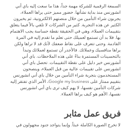
السمعة الرقمية للشركة مهمة جداً، هذا ما سعت إليه باي أني
انشورنس منذ بداية نشأتها. حضور مميز حتى يراها العملاء،
يجربون شراء التأمين من خلال منصتهم الالكترونية، ثم يخبرون
الكثير عن هذه التجربة. كثير من الشركات لا تلقي بالاً فيما يتعلق
بتقييمات العملاء، وهي في الحقيقة نقطة حساسة يجب الاهتمام
بها. فلا بد أن تستمع لعميلك حتى تعلم ما تقدم إليه في المرة
القادمة. وحتى تتعرف على نقاط ضعفك لأنك قد لا تراها ولكن
يراها منافسيك وعملائك. فالأجدر أن تستمع لعملائك وتبدأ
بالتحسينات المستمرة بناءً على هذه الملاحظات. باي أني
أنشورنس خير دليل على نقطة التقييمات. تحصل باي أني
انشورنس على تقييمات عالية من قبل العملاء، وينصحون
المستخدمون بتجربة شراء التأمين من خلال باي أني انشورنس
بتقييم ممتاز على Google my business، الأمر الذي تفتقر إليه
شركات التأمين نفسها، لا يهم كيف ترى باي أني انشورنس
نفسها، الأهم هو كيف يراها العملاء.
فريق عمل مثابر
لا تخرج الصورة الكاملة عبثاً. وإنما يتواجد جنود مجهولون في