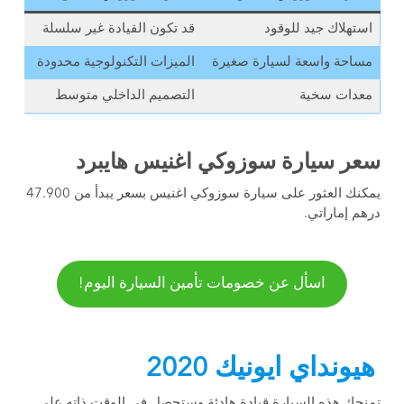
استهلاك جيد للوقود
قد تكون القيادة غير سلسلة
مساحة واسعة لسيارة صغيرة
الميزات التكنولوجية محدودة
معدات سخية
التصميم الداخلي متوسط
سعر سيارة سوزوكي اغنيس هايبرد
يمكنك العثور على سيارة سوزوكي اغنيس بسعر يبدأ من 47.900
درهم إماراتي.
اسأل عن خصومات تأمين السيارة اليوم!
هيونداي ايونيك 2020
تمنحك هذه السيارة قيادة هادئة وستحصل في الوقت ذاته على