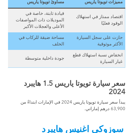
مميزات تويوتا ياريس
مساوئ تويوتا ياريس
قيادة ثابتة، خاصة في
اقتصاد ممتاز في استهلاك
الموديلات ذات المواصفات
الوقود فعليًا
الأعلى والعجلات الأكبر
حازت على سجل السيارة
مساحة ضيقة للركاب في
الأكثر موثوقية
الخلف
انخفاض نسبة استهلاك قطع
جودة داخلية متوسطة
غيار السيارة
سعر سيارة تويوتا ياريس 1.5 هايبرد
2024
يبدأ سعر سيارة تويوتا ياريس 2024 في الإمارات ابتداءً من
63,900 درهم إماراتي.
سوزوكي اغنيس هايبرد