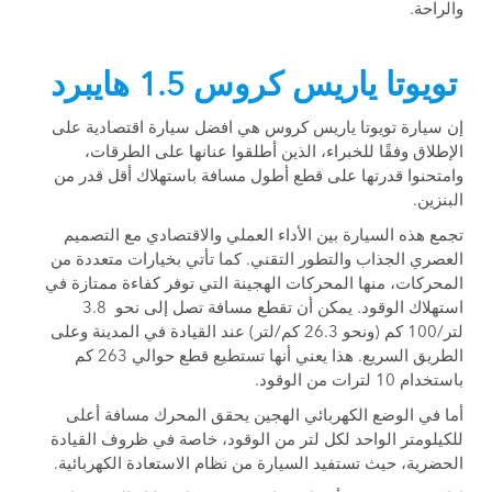
والراحة.
تويوتا ياريس كروس 1.5 هايبرد
إن سيارة تويوتا ياريس كروس هي افضل سيارة اقتصادية على
الإطلاق وفقًا للخبراء، الذين أطلقوا عنانها على الطرقات،
وامتحنوا قدرتها على قطع أطول مسافة باستهلاك أقل قدر من
البنزين.
تجمع هذه السيارة بين الأداء العملي والاقتصادي مع التصميم
العصري الجذاب والتطور التقني. كما تأتي بخيارات متعددة من
المحركات، منها المحركات الهجينة التي توفر كفاءة ممتازة في
استهلاك الوقود. يمكن أن تقطع مسافة تصل إلى نحو 3.8
لتر/100 كم (ونحو 26.3 كم/لتر) عند القيادة في المدينة وعلى
الطريق السريع. هذا يعني أنها تستطيع قطع حوالي 263 كم
باستخدام 10 لترات من الوقود.
أما في الوضع الكهربائي الهجين يحقق المحرك مسافة أعلى
للكيلومتر الواحد لكل لتر من الوقود، خاصة في ظروف القيادة
الحضرية، حيث تستفيد السيارة من نظام الاستعادة الكهربائية.