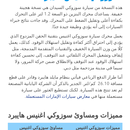
هذه النسخة من سيارة سوزوكي السيدان هي نسخة هجينة
خفيفة. يساعدك محرك البنزين ذو السعة 1.2 لتر على التحرك
بكفاءة أعلى وتقليل الضغط على المحرك. وقد جاءت نتائج خبراء
السيارات إلى أنه يؤدي وظيفة جيدة جدًا.
يعمل محرك سيارة سوزوكي اغنيس بتقنية الحقن المزدوج الذي
يؤدي إلى احتراق أكثر كفاءة وتقليل استهلاك الوقود. كذلك، يعمل
كلًا من وزن السيارة الخفيف والتقنيات المتقدمة المدمجة، مثل
إيقاف وتشغيل المحرك التلقائي عند التوقف، إلى تحسين كفاءة
استهلاك الوقود عند التوقف والانطلاق ضمن حركة المرور، ولا
سيما في مدينة مزدحمة مثل دبي.
أما طراز الدفع الرباعي فيأتي بنظام مايلد هايبرد وقادر على قطع
مسافة 26.10 كم/لتر. الجدير بالذكر أن الشركة اليابانية المصنعة
لم تعد تنتج هذه السيارة. لكنك تستطيع العثور على سيارة
مستعملة منها في
معارض سيارات الإمارات المستعملة
.
مميزات ومساوئ سوزوكي اغنيس هايبرد
مميزات سوزوكي اغنيس
مساوئ سوزوكي اغنيس