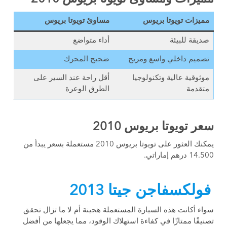
مميزات تويوتا بريوس
مساوئ تويوتا بريوس
صديقة للبيئة
أداء متواضع
تصميم داخلي واسع ومريح
ضجيج المحرك
موثوقية عالية وتكنولوجيا
أقل راحة عند السير على
متقدمة
الطرق الوعرة
سعر تويوتا بريوس 2010
يمكنك العثور على تويوتا بريوس 2010 مستعملة بسعر يبدأ من
14.500
درهم إماراتي.
فولكسفاجن جيتا 2013
سواء أكانت هذه السيارة المستعملة هجينة أم لا ما تزال تحقق
تصنيفًا ممتازًا في كفاءة استهلاك الوقود، مما يجعلها من أفضل