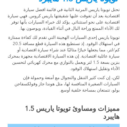
تحتل تويوتا ياريس المرتبة الثانية في قائمة افضل سيارة
اقتصادية بعد أن تفوقت عليها شقيقتها ياريس كروس. فهي سيارة
اقتصادية على نحو استثنائي. يؤكد لك خبراء السيارات بأنها توفر
لك الأداء الممتع وراحة البال في أثناء القيادة، ويوصون بها.
تويوتا ياريس إحدى السيارات الهجينة التي تقدم لك كفاءة ممتازة
في استهلاك الوقود. إذ تستطيع هذه السيارة قطع مسافة 20.5
كم/لتر، مما يجعلها خيارًا مثاليًا عند شراء سيارة اقتصادية أو
سيارة عائلية اقتصادية. إن هذه السيارة الاقتصادية مجهزة بمحرك
بنزين بسعة 1.5 لتر ويعمل بالتوازي مع محرك كهربائي لتحسين
الأداء وتقليل استهلاك الوقود.
لكن، إن كنت كثير التنقل والتجوال مع أمتعة وحمولة فإن
السيارات الصغيرة المنافسة لها، مثل هوندا جاز وفولكسفاجن
بولو، تتمتعان بمساحة خلفية أوسع.
مميزات ومساوئ تويوتا ياريس 1.5
هايبرد