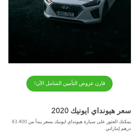
قارن عروض التأمين الشامل الآن!
سعر هيونداي ايونيك 2020
يمكنك العثور على سيارة هيونداي ايونيك بسعر يبدأ من 83.400
درهم إماراتي.