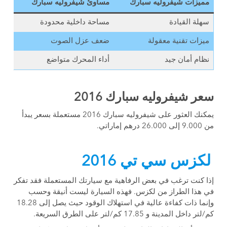
مميزات شيفروليه سبارك
مساوئ شيفروليه سبارك
سهلة القيادة
مساحة داخلية محدودة
ميزات تقنية معقولة
ضعف عزل الصوت
نظام أمان جيد
أداء المحرك متواضع
سعر شيفروليه سبارك 2016
يمكنك العثور على شيفروليه سبارك 2016 مستعملة بسعر يبدأ
من 9.000 إلى 26.000 درهم إماراتي.
لكزس سي تي 2016
إذا كنت ترغب في بعض الرفاهية مع سيارتك المستعملة فقد تفكر
في هذا الطراز من لكزس. فهذه السيارة ليست أنيقة وحسب
وإنما ذات كفاءة عالية في استهلاك الوقود حيث يصل إلى 18.28
كم/لتر داخل المدينة و 17.85 كم/لتر على الطرق السريعة.