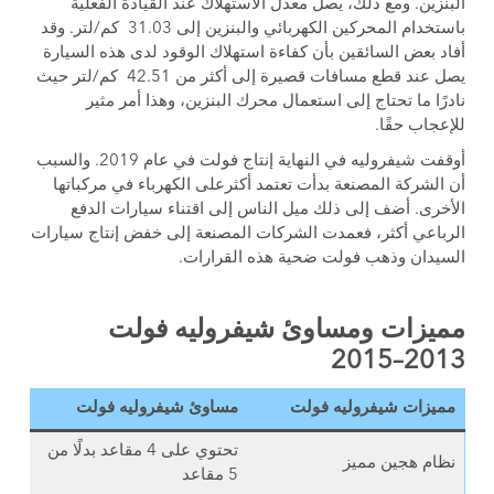
البنزين. ومع ذلك، يصل معدل الاستهلاك عند القيادة الفعلية
باستخدام المحركين الكهربائي والبنزين إلى 31.03 كم/لتر. وقد
أفاد بعض السائقين بأن كفاءة استهلاك الوقود لدى هذه السيارة
يصل عند قطع مسافات قصيرة إلى أكثر من 42.51 كم/لتر حيث
نادرًا ما تحتاج إلى استعمال محرك البنزين، وهذا أمر مثير
للإعجاب حقًا.
أوقفت شيفروليه في النهاية إنتاج فولت في عام 2019. والسبب
أن الشركة المصنعة بدأت تعتمد أكثرعلى الكهرباء في مركباتها
الأخرى. أضف إلى ذلك ميل الناس إلى اقتناء سيارات الدفع
الرباعي أكثر، فعمدت الشركات المصنعة إلى خفض إنتاج سيارات
السيدان وذهب فولت ضحية هذه القرارات.
مميزات ومساوئ شيفروليه فولت
2013–2015
مميزات شيفروليه فولت
مساوئ شيفروليه فولت
تحتوي على 4 مقاعد بدلًا من
نظام هجين مميز
5 مقاعد