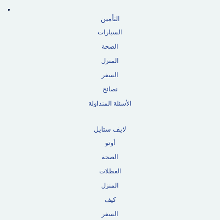
التأمين
السيارات
الصحة
المنزل
السفر
نصائح
الأسئلة المتداولة
لايف ستايل
أوتو
الصحة
العطلات
المنزل
كيف
السفر