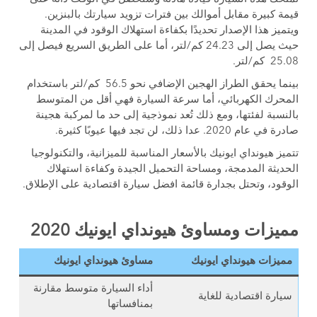
قيمة كبيرة مقابل أموالك بين فترات تزويد سيارتك بالبنزين.
ويتميز هذا الإصدار تحديدًا بكفاءة استهلاك الوقود في المدينة
حيث يصل إلى 24.23 كم/لتر، أما على الطريق السريع فيصل إلى
25.08 كم/لتر.
بينما يحقق الطراز الهجين الإضافي نحو 56.5 كم/لتر باستخدام
المحرك الكهربائي، أما سرعة السيارة فهي أقل من المتوسط ​​
بالنسبة لفئتها، ومع ذلك تُعد نموذجية إلى حد ما لمركبة هجينة
صادرة في عام 2020. عدا ذلك، لن تجد فيها عيوبًا كثيرة.
تتميز هيونداي ايونيك بالأسعار المناسبة للميزانية، والتكنولوجيا
الحديثة المدمجة، ومساحة التحميل الجيدة وكفاءة استهلاك
الوقود، وتحتل بجدارة قائمة افضل سيارة اقتصادية على الإطلاق.
مميزات ومساوئ هيونداي ايونيك 2020
مميزات هيونداي ايونيك
مساوئ هيونداي ايونيك
أداء السيارة متوسط مقارنة
سيارة اقتصادية للغاية
بمنافساتها