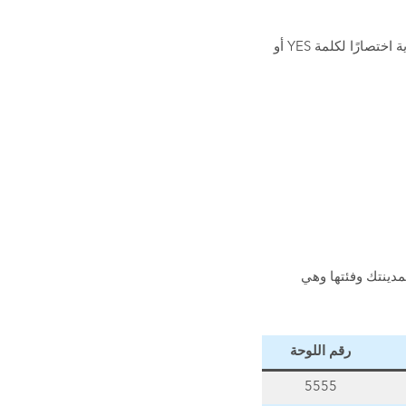
قبل انتهاء فترة الحجز بدقائق ستصلك رسالة للتجديد، ولتجديد الحجز أرسل حرف “Y” باللغة الإنجليزية اختصارًا لكلمة YES أو
مدينتك وفئتها وهي
رقم اللوحة
5555