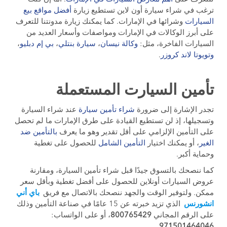
ترغب في شراء سيارة أون لاين تستطيع زيارة
أفضل مواقع بيع
السيارات
وشرائها في الإمارات. كما يمكنك زيارة مدونتنا للتعرف
على أبرز الوكالات في الإمارات ومواصفات وأسعار العديد من
السيارات الفاخرة، مثل:
وكالة نيسان
،
س
يارة بنتلي
،
بي إم دبليو
،
وتويوتا لاند كروزر
.
تأمين السيارت المستعملة
تجدر الإشارة إلى ضرورة
شراء تأمين سيارة
عند شراء السيارة
وتسجيلها، إذ لن تستطيع القيادة على طرق الإمارات ما لم تحصل
على التأمين الإلزامي على أقل تقدير وهو ما يعرف
بالتأمين ضد
الغير
، أو يمكنك اختيار
التأمين الشامل
للحصول على تغطية
وحماية أكبر.
كما ننصحك بالتسوق جيدًا قبل شراء تأمين السيارة، ومقارنة
عروض السيارات أونلاين للحصول على أفضل تغطية وبأقل سعر
ممكن. ولتوفير الوقت والجهد ننصحك بالاتصال مع فريق
باي أني
انشورنس
الذي تزيد خبرته عن 15 عامًا في صناعة التأمين وذلك
على الرقم المجاني
800765429
، أو على الواتساب:
.
971501464046