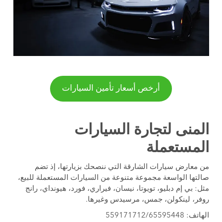
أرخص أسعار تأمين السيارات
المنى لتجارة السيارات
المستعملة
من معارض سيارات الشارقة التي ننصحك بزيارتها، إذ تضم
صالتها الواسعة مجموعة متنوعة من السيارات المستعملة للبيع،
مثل: بي إم دبليو، تويوتا، نيسان، فيراري، فورد، هيونداي، رانج
روفر، لينكولن، جمس، مرسيدس وغيرها.
الهاتف: 559171712/65595448