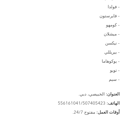
– فولدا
– فايرستون
– كومهو
– ميشلان
– نيكسن
– بيريللي
– يوكوهاما
– تويو
– سيم
العنوان:
الخبيصي، دبي.
الهاتف:
556161041/507405423
أوقات العمل:
مفتوح 24/7.