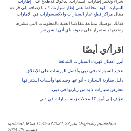
شراء وتغيير إطارات السيارات. ندعوك للاطلاع على
إطارات
السيارة – كيف تحافظ على إطار سيارتك ؟!
، بالإضافة إلى قراءة
مقال
مراكز قطع غيار السيارات والاكسسوارات في الإمارات
.
كذلك، نوصيك بمتابعة مقالاتنا الغنية بالمعلومات التي ننشرها
ونحدثها باستمرار على
مدونة باي أني انشورنس
.
اقرأ/ي أيضًا
أبرز أعطال كهرباء السيارات الشائعة
تنجيد السيارات في دبي وأفضل الورشات على الإطلاق
دليل بطارية السيارة – أنواعها وصيانتها وأسباب استنزافها
معارض سيارات لا بد من زيارتها في دبي
تعرَّف إلى أبرز 10 محلات زينة سيارات في دبي
Originally published يناير 29, 2024 11:45:39 صباحًا, updated
ديسمبر 25, 2024