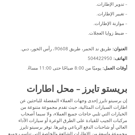
– تدوير الإطارات.
– تغيير الإطارات.
– موازنة الإطارات.
– ضبط زوايا العجلات.
العنوان:
طريق ند الحمر، طريق 90608، رأس الخور، دبي.
الهاتف:
504422950
أوقات العمل:
يوميًا من 8:00 صباحًا حتى 11:00 مساءً.
بريستو تايرز – محل اطارات
إن برسيتو تايرز إحدى وجهات العملاء المفضلة للباحثين عن
اطارات السيارات المثالية، حيث تقدم مجموعة متنوعة من
الخيارات التي تلبي حاجات جميع العملاء، ولا سيما أصحاب
مركبات الجيب للقيادة على الطرق الوعرة أو سيارات الأداء
العالي أو شاحنات الدفع الرباعي وغيرها. توفر برسيتو تايرز
مجموعة واسعة من الإطارات الشائعة والخاصة التي تناسب جميع