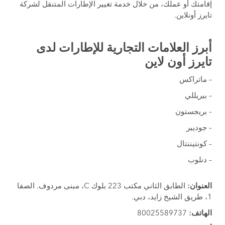
إقامتك أو عملك، من خلال خدمة تغيير الإطارات المتنقل لشركة
تايرز أونلاين.
أبرز العلامات التجارية للإطارات لدى
تايرز أون لاين
– ماتراكس
– بيريللي
– بريجستون
– جوديير
– كونتيننتال
– دنلوب
العنوان:
الطابق الثاني مكتب 223 بلوك C، مبنى مردوف. الصفا
1، طريق الشيخ زايد، دبي.
الهاتف:
80025589737