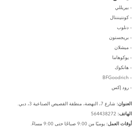
– بيريللي
– كونتيننتال
– دنلوب
– بريجستون
– ميشلان
– يوكوهاما
– هانكوك
– BFGoodrich
– رود إكس
العنوان:
شارع 7، النهضة، منطقة القصيص الصناعية 3، دبي.
الهاتف:
564438272
أوقات العمل:
يوميًا من 9:00 صباحًا حتى 9:00 مساءً.