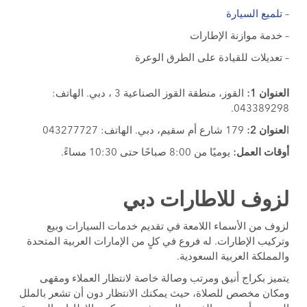
–
تلميع السيارة
– خدمة موازنة الإطارات
– تعديلات للقيادة على الطرق الوعرة
العنوان 1:
القوز، منطقة القوز الصناعية 3 ، دبي. الهاتف:
043389298.
ا
لعنوان 2:
179 شارع أم سقيم، دبي. الهاتف: 043277727
أوقات العمل:
يوميًا من 8:00 صباحًا حتى 10:30 مساءً.
لزوف للاطارات دبي
لزوف من الأسماء اللامعة في تقديم خدمات السيارات وبيع
وتركيب الإطارات. له فروع في كلٍ من الإمارات العربية المتحدة
والمملكة العربية السعودية.
يتميز بكراج أنيق ومرتب وصالة خاصة لانتظار العملاء ومقهى
ومكان مخصص للصلاة، حيث يمكنك الانتظار دون أن تشعر بالملل