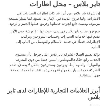
تاير بلاس – محل اطارات
إن شركة تاير بلاس من أبرز شركات اطارات السيارات في
الإمارات، ولها فروع عديدة في الإمارات السبع. كما تمتاز بسمعة
مرموقة وصيت ذائع لجودة خدماتها وفريق عملها الخبير والودود.
تتوزع ورشات تاير بلاس في دبي، حيث لها 11 ورشة حتى الآن،
تقدم فيها خدمات السيارات وخدمات النتروجين وتركيب
الإطارات، فضلًا عن خدمة الاستلام والتوصيل من الباب إلى
الباب.
يؤكد تقييم العملاء لشركة تاير بلاس على جوجل بأن مستوى
الخدمة رائع حقًا، فالموظفون ليسوا فقط من ذوي المعرفة
والمهارة، ولكنهم أيضًا ودودون ومحترفون بشكل لا يصدق. تقدم
الشركة خدمة سيارات موثوقة وجديرة بالثقة، أما خدمة العملاء
فهي استثنائية!
أبرز العلامات التجارية للإطارات لدى تاير
بلاس
– بيريللي