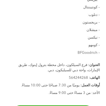
– كونتيننتال
– دنلوب
– بريجستون
– ميشلان
– نيكسن
– كومهو
– BFGoodrich
العنوان:
فرع السيلكون، داخل محطة بترول إينوك، طريق
الإمارات، واحة دبي للسيليكون، دبي.
الهاتف:
564244268
أوقات العمل:
يوميًا من 7:30 صباحًا حتى 10:00 مساءً.
الأحد: من 3 مساءً حتى 9:00 مساءً.