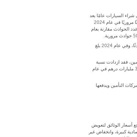
شراء السيارات عامًا بعد
، سُجلت 4748 حادثًا مروريًا في عام 2024
نخفاض عدد الحوادث مقارنة بعام
أما على مستوى المدن، فقد سُجّلت دبي في عام 2023 نحو 2607 حوادث، تلتها أبوظبي بـ 1850 حادثًا، وفي عام 2024 بلغ
مين، فقد ازدادت نسبة
مطالبات تأمين المركبات بما يصل إلى 7.9% في عام 2023 لتصل إلى 4 مليارات درهم، مقارنة بـ 3.7 مليارات درهم في عام
كات التأمين ويدفعها
فع أسعار الوثائق لتعويض
ادية كبيرة، وانخفاض غير