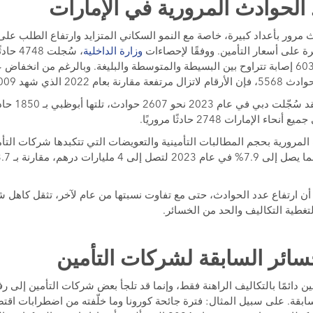
مرور بأعداد كبيرة، خاصة مع النمو السكاني المتزايد وارتفاع الطلب على 
ة على أسعار التأمين. ووفقًا لإحصاءات
وزارة الداخلية
أسفرت عن 384 وفاة و 6032 إصابة تتراوح بين البسيطة والمتوسطة والبليغة. وبالرغم من ا
لإمارات 2748 حادثًا مروريًا.
المرورية بحجم المطالبات التأمينية والتعويضات التي تتكبدها شركات التأ
 ارتفاع عدد الحوادث، حتى مع تفاوت نسبتها من عام لآخر، تثقل كاهل شر
لتغطية التكاليف والحد من الخسائر.
مين دائمًا بالتكاليف الراهنة فقط، وإنما قد تلجأ بعض شركات التأمين إلى ر
ابقة. على سبيل المثال: فترة جائحة كورونا وما خلّفته من اضطرابات اقتص