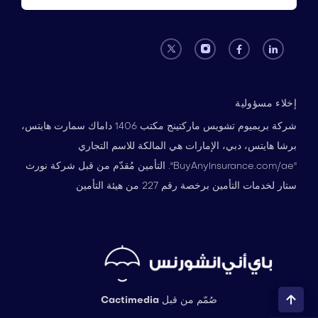
إخلاء مسؤولية
شركة بريميوم تشويس ماركتينج مكتب 1406 داماك سمارت هايتس،
برشا هايتس، دبي، الإمارات هي المالكة للاسم التجاري
"BuyAnyInsurance.com/ae". التأمين مُقدّم من قبل شركة نورث
ستار لخدمات التأمين برخصة رقم 227 من هيئة التأمين
صُمّم من قبل
Cactimedia