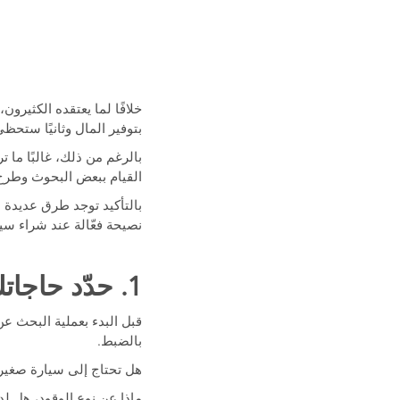
خلافًا لما يعتقده الكثير
بتوفير المال وثانيًا ستحظ
بالرغم من ذلك، غالبًا ما
القيام ببعض البحوث وطرح 
نصيحة فعّالة عند شراء سي
1. حدّد حاجاتك
قبل البدء بعملية البحث ع
بالضبط.
هل تحتاج إلى سيارة صغيرة 
ماذا عن نوع الوقود، هل لدي