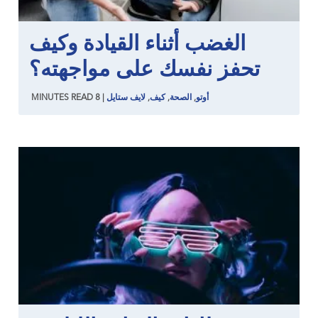
الغضب أثناء القيادة وكيف
تحفز نفسك على مواجهته؟
أوتو
,
الصحة
,
كيف
,
لايف ستايل
|
8
READ
MINUTES