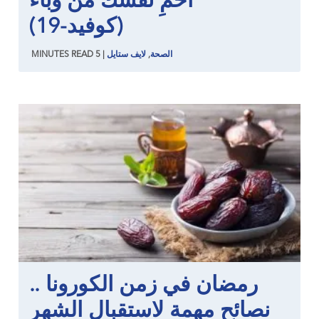
احمِ نفسك من وباء
(كوفيد-19)
الصحة
,
لايف ستايل
|
5
READ
MINUTES
رمضان في زمن الكورونا ..
نصائح مهمة لاستقبال الشهر