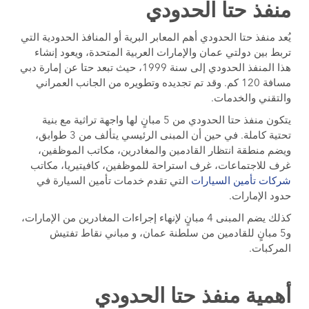
منفذ حتا الحدودي
يُعد منفذ حتا الحدودي أهم المعابر البرية أو المنافذ الحدودية التي
تربط بين دولتي عمان والإمارات العربية المتحدة، ويعود إنشاء
هذا المنفذ الحدودي إلى سنة 1999، حيث تبعد حتا عن إمارة دبي
مسافة 120 كم. وقد تم تجديده وتطويره من الجانب العمراني
والتقني والخدمات.
يتكون منفذ حتا الحدودي من 5 مبانٍ لها واجهة تراثية مع بنية
تحتية كاملة. في حين أن المبنى الرئيسي يتألف من 3 طوابق،
ويضم منطقة انتظار القادمين والمغادرين، مكاتب الموظفين،
غرف للاجتماعات، غرف استراحة للموظفين، كافيتيريا، مكاتب
شركات تأمين السيارات
التي تقدم خدمات تأمين السيارة في
حدود الإمارات.
كذلك يضم المبنى 4 مبانٍ لإنهاء إجراءات المغادرين من الإمارات،
و5 مبانٍ للقادمين من سلطنة عمان، و مباني نقاط تفتيش
المركبات.
أهمية منفذ حتا الحدودي