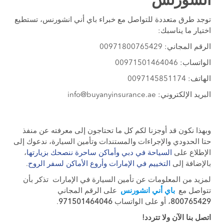
انشورنس
توجد طرق متعددة للتواصل مع خبراء باي أني انشورنس، تستطيع
اختيار ما يناسبك:
الرقم المجاني: 00971800765429
الواتساب: 00971501464046
الهاتف: 0097145851174
البريد الإلكتروني:
info@buyanyinsurance.ae
وبهذا نكون قد أوجزنا لكم كل ما تحتاجون إلى معرفته عن منفذ
حتا الحدودي والإجراءات والمستندات وتأمين السيارة، ندعوك إلى
الإطلاع على
السياحة في دبي وأماكن ساحرة ننصحك بزيارتها
،
بالإضافة إلى
التخييم في الإمارات وأروع الأماكن لسفر الروح
.
لمزيد من المعلومات عن تأمين السيارة في الإمارات تذكر بأن
تتواصل مع
باي أني انشورنس
على الرقم المجاني
800765429
، أو على الواتساب
971501464046
.
اتصل بنا الآن ولا تتردد!