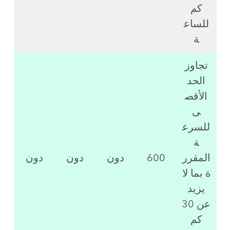
كم
للساع
ة
تجاوز
الحد
الأقص
ى
للسرع
ة
المقرر
600
دون
دون
دون
ة بما لا
يزيد
عن 30
كم