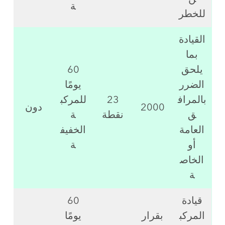
ة
للخطر
القيادة
بما
يلحق
60
الضرر
يومًا
بالمراف
23
للمركب
2000
دون
ق
نقطة
ة
العامة
الخفيف
أو
ة
الخاص
ة
قيادة
60
المركب
بقرار
يومًا