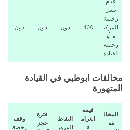
عدم
حمل
رخصة
المركب
400
دون
دون
دون
ة أو
رخصة
القيادة
مخالفات ابوظبي في القيادة
المتهورة
قيمة
المخال
فترة
الغرام
النقاط
وقف
فة
حجز
ة
المرور
رخصة