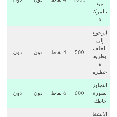
1000
4 نقاط
دون
دون
ىء
بالمركب
ة
الرجوع
إلى
الخلف
500
4 نقاط
دون
دون
بطريق
ة
خطيرة
التجاوز
بصورة
600
6 نقاط
دون
دون
خاطئة
الانشغا