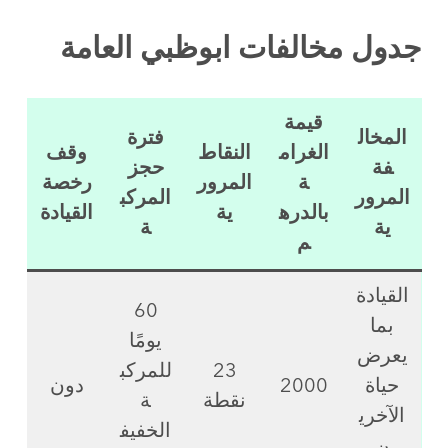
جدول مخالفات ابوظبي العامة
قيمة
المخال
فترة
الغرام
النقاط
وقف
فة
حجز
ة
المرور
رخصة
المرور
المركب
بالدره
ية
القيادة
ية
ة
م
القيادة
60
بما
يومًا
يعرض
23
للمركب
حياة
2000
دون
نقطة
ة
الآخري
الخفيف
ن