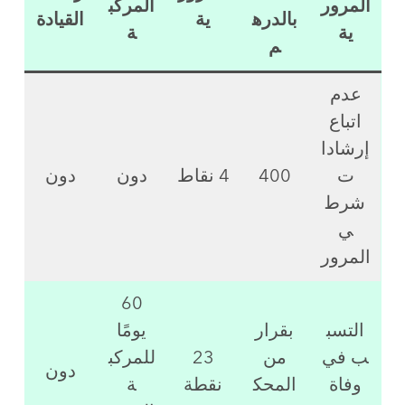
المرور
المركب
بالدره
ية
القيادة
ية
ة
م
عدم
اتباع
إرشادا
ت
400
4 نقاط
دون
دون
شرط
ي
المرور
60
التسب
بقرار
يومًا
ب في
من
23
للمركب
دون
وفاة
المحك
نقطة
ة