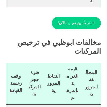
ة
اشتر تأمين سيارة الآن!
مخالفات ابوظبي في ترخيص
المركبات
قيمة
المخال
فترة
الغرام
النقاط
وقف
فة
حجز
ة
المرور
رخصة
المرور
المركب
بالدره
ية
القيادة
ية
ة
م