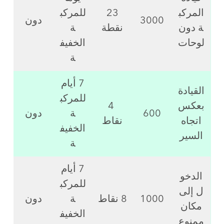
المركب
23
للمركب
3000
دون
ة دون
نقطة
ة
لوحات
الخفيف
ة
7 أيام
القيادة
للمركب
بعكس
4
600
ة
دون
اتجاه
نقاط
الخفيف
السير
ة
7 أيام
الدخو
للمركب
ل إلى
1000
8 نقاط
ة
دون
مكان
الخفيف
ممنوع