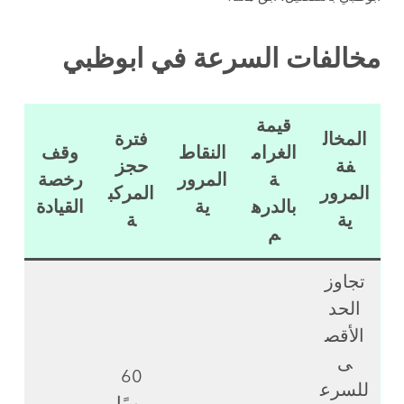
مخالفات السرعة في ابوظبي
قيمة
المخال
فترة
الغرام
النقاط
وقف
فة
حجز
ة
المرور
رخصة
المرور
المركب
بالدره
ية
القيادة
ية
ة
م
تجاوز
الحد
الأقص
ى
60
للسرع