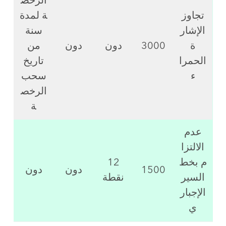
الرخص
تجاوز
ة لمدة
الإشار
سنة
ة
3000
دون
دون
من
الحمرا
تاريخ
ء
سحب
الرخص
ة
عدم
الالتزا
م بخط
12
1500
دون
دون
السير
نقطة
الإجبار
ي