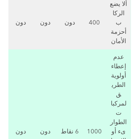
ألا يضع
الركا
ب
400
دون
دون
دون
أحزمة
الأمان
عدم
إعطاء
أولوية
الطري
ق
لمركبا
ت
الطوار
ىء أو
1000
6 نقاط
دون
دون