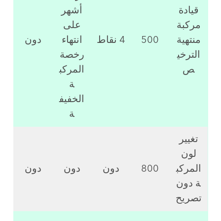
قيادة
أشهر
مركبة
على
منتهية
500
4 نقاط
انتهاء
دون
الترخي
رخصة
ص
المركب
ة
الخفيف
ة
تغيير
لون
المركب
800
دون
دون
دون
ة دون
تصريح