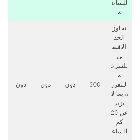
للساع
ة
تجاوز
الحد
الأقص
ى
للسرع
ة
المقرر
300
دون
دون
دون
ة بما لا
يزيد
عن 20
كم
للساع