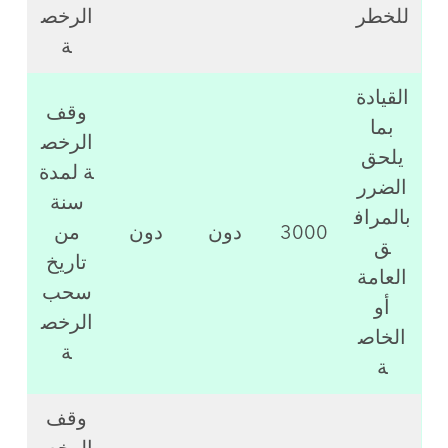
للخطر
الرخص
ة
القيادة
وقف
بما
الرخص
يلحق
ة لمدة
الضرر
سنة
بالمراف
3000
دون
دون
من
ق
تاريخ
العامة
سحب
أو
الرخص
الخاص
ة
ة
وقف