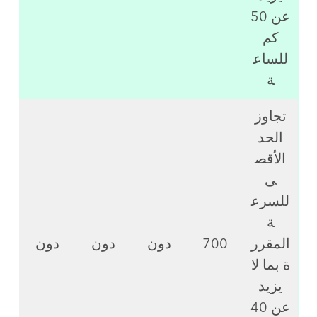
عن 50
كم
للساع
ة
تجاوز
الحد
الأقص
ى
للسرع
ة
المقرر
700
دون
دون
دون
ة بما لا
يزيد
عن 40