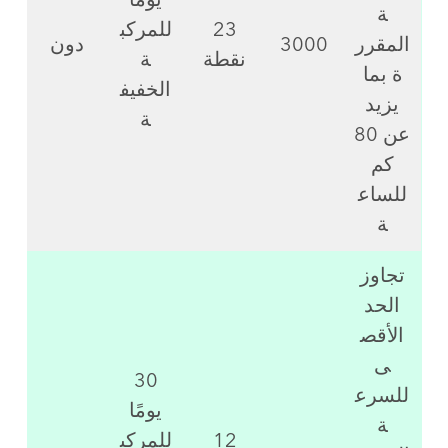
يومًا
ة
23
للمركب
المقرر
3000
دون
نقطة
ة
ة بما
الخفيف
يزيد
ة
عن 80
كم
للساع
ة
تجاوز
الحد
الأقص
ى
30
للسرع
يومًا
ة
12
للمركب