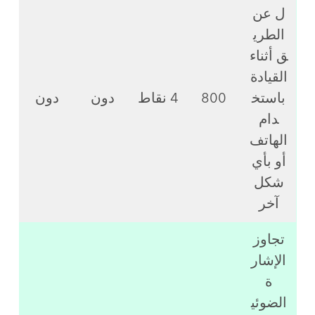
ل عن
الطري
ق أثناء
القيادة
باستخ
800
4 نقاط
دون
دون
دام
الهاتف
أو بأي
شكل
آخر
تجاوز
الإشار
ة
الضوئي