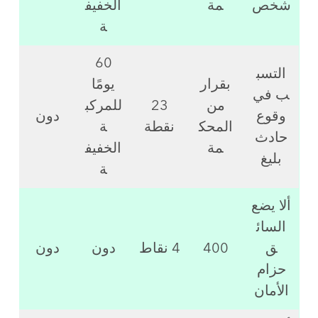
شخص
مة
الخفيف
ة
60
التسب
بقرار
يومًا
ب في
من
23
للمركب
وقوع
دون
المحك
نقطة
ة
حادث
مة
الخفيف
بليغ
ة
ألا يضع
السائ
ق
400
4 نقاط
دون
دون
حزام
الأمان