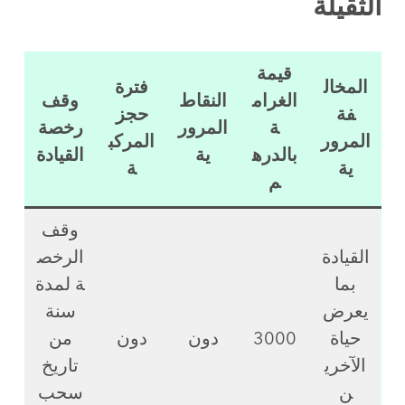
الثقيلة
قيمة
المخال
فترة
الغرام
النقاط
وقف
فة
حجز
ة
المرور
رخصة
المرور
المركب
بالدره
ية
القيادة
ية
ة
م
وقف
القيادة
الرخص
بما
ة لمدة
يعرض
سنة
حياة
3000
دون
دون
من
الآخري
تاريخ
ن
سحب