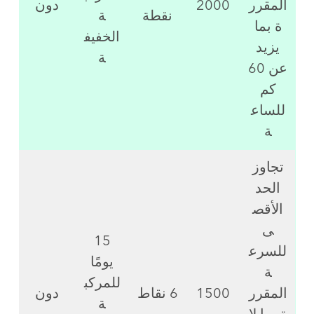
المقرر
2000
دون
نقطة
ة
ة بما
الخفيف
يزيد
ة
عن 60
كم
للساع
ة
تجاوز
الحد
الأقص
ى
15
للسرع
يومًا
ة
للمركب
المقرر
1500
6 نقاط
دون
ة