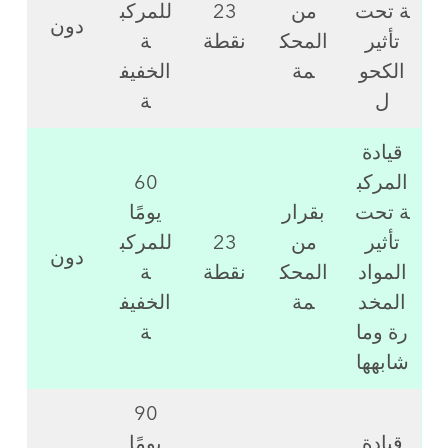
ة تحت
من
23
للمركب
دون
تأثير
المحك
نقطة
ة
الكحو
مة
الخفيف
ل
ة
قيادة
المركب
60
ة تحت
بقرار
يومًا
تأثير
من
23
للمركب
دون
المواد
المحك
نقطة
ة
المخد
مة
الخفيف
رة وما
ة
شابهها
90
قيادة
يومًا