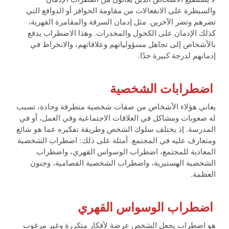
لا يستطيع الأشخاص الذين يعانون من اضطراب الإدمان
والسيطرة على الانفعالات من مقاومة الحوافز أو الدوافع التي
تضرهم وتضر الآخرين. مثل إدمان السرقة والمقامرة القهرية،
كذلك الإدمان على الكحول والمخدرات. وهذا الاضطراب يدفع
بالأشخاص إلى تجاهل مسؤولياتهم وعلاقاتهم، والانخراط في
إدمانهم لدرجة كبيرة جدًا.
اضطرابات الشخصية
يعاني هؤلاء الأشخاص من صفات شخصية متطرفة وحادة، تسبب
له صعوبات ومشاكل في العلاقات الاجتماعية وفي العمل، أو في
المدرسة. إذ يختلف سلوك الشخص وطريقة تفكيره عما هو شائع
ومتعارف عليه في المجتمع. أمثلة على ذلك: اضطراب الشخصية
المعادية للمجتمع، اضطراب الوسواس القهري، واضطراب
الشخصية الهستيرية، واضطراب الشخصية الفصامية، وجنون
العظمة.
اضطراب الوسواس القهري
هو اضطراب يجعل الشخص عرضة لأفكار متكررة وغير مرغوب