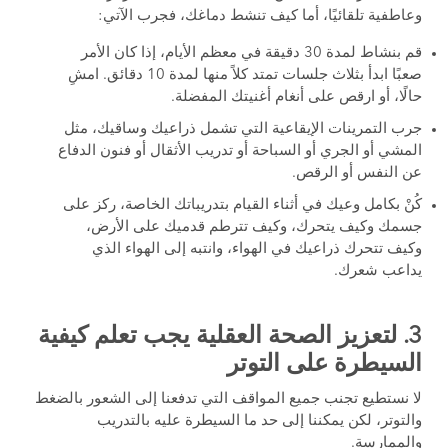
وعاطفية تلقائيًا، أما كيف تنشط دماغك، فجرب الآتي:
قم بنشاط لمدة 30 دقيقة في معظم الأيام، إذا كان الأمر
صعبًا ابدأ بثلاث جلسات تمتد كلاً منها لمدة 10 دقائق. امشِ
حالًا، أو ارقص على أنغام أغنيتك المفضلة.
جرب التمرينات الإيقاعية التي تشمل ذراعيك وساقيك، مثل
المشي أو الجري أو السباحة أو تدريب الأثقال أو فنون الدفاع
عن النفس أو الرقص.
كُنْ بكامل وعيك في أثناء القيام بتدريباتك الخاصة، ركز على
جسمك وكيف يتحرك، وكيف تترطم قدميك على الأرض،
وكيف تتحرك ذراعيك في الهواء، وانتبه إلى الهواء الذي
يداعب شعرك.
3. لتعزيز الصحة العقلية يجب تعلم كيفية
السيطرة على التوتر
لا نستطيع تجنب جميع المواقف التي تدفعنا إلى الشعور بالضغط
والتوتر، لكن يمكننا إلى حد ما السيطرة عليه بالتدريب
والممارسة.