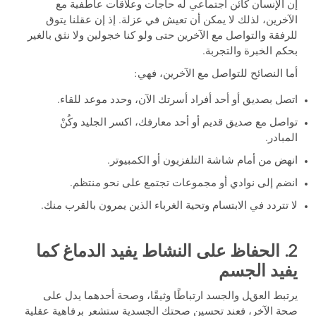
إن الإنسان كائن اجتماعي له حاجات وعلاقات عاطفية مع
الآخرين، لذلك لا يمكن أن تعيش في عزلة. إذ إن عقلنا يتوق
للرفقة والتواصل مع الآخرين حتى ولو كنا خجولين ولا نثق بالغير
بحكم الخبرة والتجربة.
أما النصائح للتواصل مع الآخرين، فهي:
اتصل بصديق أو أحد أفراد أسرتك الآن، وحدد موعد للقاء.
تواصل مع صديق قديم أو أحد معارفك، اكسر الجليد وكُنْ
المبادر.
انهض من أمام شاشة التلفزيون أو الكمبيوتر.
انضم إلى نوادي أو مجموعات تجتمع على نحو منتظم.
لا تتردد في الابتسام وتحية الغرباء الذين يمرون بالقرب منك.
2. الحفاظ على النشاط يفيد الدماغ كما
يفيد الجسم
يرتبط العقل والجسد ارتباطًا وثيقًا، وصحة أحدهما يدل على
صحة الآخر، فعند تحسين صحتك الجسدية ستشعر برفاهية عقلية