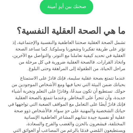
صحتك بين أيدٍ أمينة
ما هي الصحة العقلية النفسية؟
تشمل الصحة العقلية صحتنا العاطفية والنفسية والإجتماعية، إذ
تؤثر على طريقة تفكيرنا وشعورنا وسلوكنا. كما تساعد الصحة
العقلية في تحديد كيفية تعاملنا مع التوتر، والتواصل مع الآخرين،
واتخاذ القرارات. فالصحة العقلية ضرورية في كل مرحلة من
مراحل الحياة، من الطفولة إلى المراهقة وحتى البلوغ.
عندما تتمتع بصحة عقلية سليمة، فإنك قادرٌ على الاستمتاع
بحياتك ضمن البيئة التي تحيا فيها ومع الأشخاص الموجودين من
حولك. تستطيع أن تكون مبدعًا، وقادرًا على التعلم وتجربة أشياء
جديدة، وأن تتجرأ على المخاطر. وعندما تتمتع بالصحة العقلية
فإنك قادرٌ أيضًا على التعامل مع المواقف الصعبة التي تواجهها في
حياتك الشخصية والمهنية على حدٍ سواء. فالأشخاص ذوو صحة
عقلية أو نفسية جيدة تنتابهم المشاعر العاطفية الإنسانية
المختلفة، فيشعرون بالحزن والغضب والفرح والسعادة،
ويستطيعون المُضي قدمًا بالرغم من المصاعب أو العوائق التي