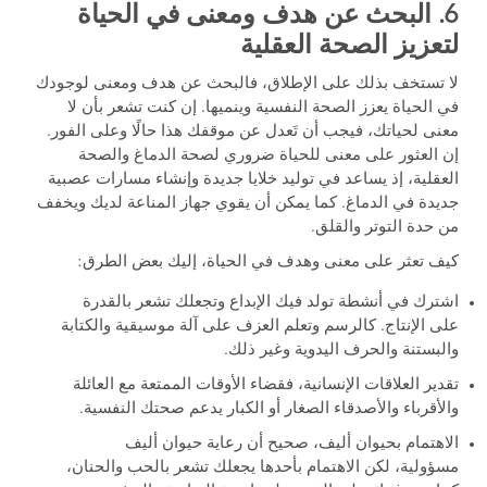
6. البحث عن هدف ومعنى في الحياة
لتعزيز الصحة العقلية
لا تستخف بذلك على الإطلاق، فالبحث عن هدف ومعنى لوجودك
في الحياة يعزز الصحة النفسية وينميها. إن كنت تشعر بأن لا
معنى لحياتك، فيجب أن تَعدل عن موقفك هذا حالًا وعلى الفور.
إن العثور على معنى للحياة ضروري لصحة الدماغ والصحة
العقلية، إذ يساعد في توليد خلايا جديدة وإنشاء مسارات عصبية
جديدة في الدماغ. كما يمكن أن يقوي جهاز المناعة لديك ويخفف
من حدة التوتر والقلق.
كيف تعثر على معنى وهدف في الحياة، إليك بعض الطرق:
اشترك في أنشطة تولد فيك الإبداع وتجعلك تشعر بالقدرة
على الإنتاج. كالرسم وتعلم العزف على آلة موسيقية والكتابة
والبستنة والحرف اليدوية وغير ذلك.
تقدير العلاقات الإنسانية، فقضاء الأوقات الممتعة مع العائلة
والأقرباء والأصدقاء الصغار أو الكبار يدعم صحتك النفسية.
الاهتمام بحيوان أليف، صحيح أن رعاية حيوان أليف
مسؤولية، لكن الاهتمام بأحدها يجعلك تشعر بالحب والحنان،