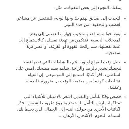
يمكنك اللجوء إلى بعض التقنيات، مثل:
التحدث إلى صديق يهتم بك وجهًا لوجه، للتنفيس عن مشاعر
الغضب والتخفيف من حدة التوتر.
أيقظ حواسك، فقد يستجيب جهازك العصبي إلى بعض
المدخلات الحسية، فتتكمن من تهدئة نفسك، كالاستماع إلى
أغنية تفضلها، شم رائحة القهوة أو القرفة، أو عصر كرة
اسفنجية.
اجعل وقت الفراغ أولوية، قم بالنشاطات التي تحبها فقط
لتجعلك تشعر بالرضا والراحة. شاهد فيلم مضحك، امش على
الشاطىء، اقرأ كتابًا، استمع إلى الموسيقى. إن القيام
بنشاطات كهذه ليس مضيعة للوقت بل ضرورة عاطفية
وعقلية.
خصص وقتًا للتأمل والتقدير. اشعر بالامتنان للأشياء التي
تمتلكها، مارس التأمل، استمتع بشروق/غروب الشمس، قدّر
الكائنات الأخرى من حولك، انتبه إلى الجمال الذي يحيط بك،
السماء، النجوم، الأشجار، الأزهار….