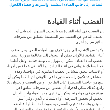
التصادم، إلى جانب القيادة المشتتة، والسرعة واحتساء الكحول.
الغضب أثناء القيادة
إن الغضب في أثناء القيادة هو بالتحديد السلوك العدواني أو
العنيف الناجم عن الغضب غير المنضبط للسائق من تصرفات
سائق سيارة أخرى.
ولا بد من الإشارة إلى وجود فرق بين القيادة العدوانية والغضب
أثناء القيادة. فالأولى يمكن أن تتحول إلى مخالفة مرورية، بينما
الغضب أثناء القيادة يمكن أن يؤول إلى تهمة جنائية. ولعل أغلبنا
قمنا بسلوك عدواني في أثناء القيادة، إما لأننا في عجلة من أمرنا،
أو لأسباب تتعلق بمشاعر الغضب المكبوتة في دواخلنا. وهذه
المشاعر قد تكون راسخة جذورها في اللاوعي لدينا. كما يمكن أن
تنبع من حاجتنا للسيطرة على الطريق، أو من الغضب والعدوان بلا
رادع. كذلك يمكن للأفراد أن يغضبوا من تصرفات سائق آخر،
ويرغبون في مواجهته. يمكن أن تنتهي هذه المواجهات بالجدل
العقيم، أو بحضور الشرطة، أو الاشتباك بالأيدي، وفي أسوأ
السيناريوهات قد تنتهي المسرحية بموت أحد أبطالها. فالغضب
أثناء القيادة من الأسباب الرئيسية لوقوع حوادث التصادم، إلى