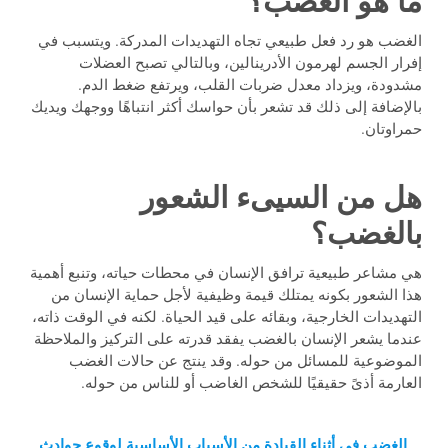
ما هو الغضب؟
الغضب هو رد فعل طبيعي تجاه التهديدات المدركة. ويتسبب في
إفرار الجسم لهرمون الأدرينالين، وبالتالي تصبح العضلات
مشدودة، ويزداد معدل ضربات القلب، ويرتفع ضغط الدم.
بالإضافة إلى ذلك قد تشعر بأن حواسك أكثر انتباهًا ووجهك ويديك
حمراوتان.
هل من السيىء الشعور
بالغضب؟
هي مشاعر طبيعية ترافق الإنسان في محطات حياته، وتنبع أهمية
هذا الشعور بكونه يمتلك قيمة وظيفية لأجل حماية الإنسان من
التهديدات الخارجية، وبقائه على قيد الحياة. لكنه في الوقت ذاته،
عندما يشعر الإنسان بالغضب يفقد قدرته على التركيز والملاحظة
الموضوعية للمسائل من حوله. وقد ينتج عن حالات الغضب
العارمة أذىً حقيقيًا للشخص الغاضب أو للناس من حوله.
الغضب في أثناء القيادة من الأسباب الأساسية لوقوع حوادث