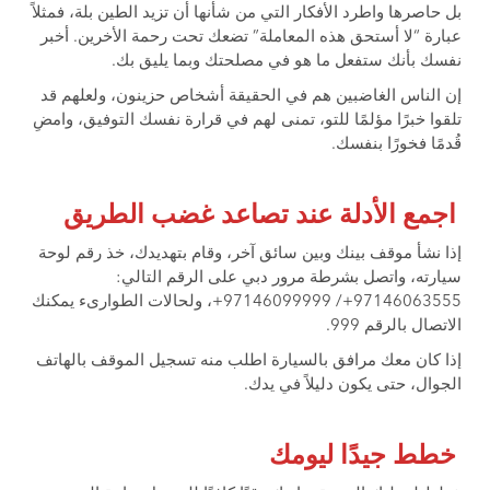
بل حاصرها واطرد الأفكار التي من شأنها أن تزيد الطين بلة، فمثلاً
عبارة “لا أستحق هذه المعاملة” تضعك تحت رحمة الأخرين. أخبر
نفسك بأنك ستفعل ما هو في مصلحتك وبما يليق بك.
إن الناس الغاضبين هم في الحقيقة أشخاص حزينون، ولعلهم قد
تلقوا خبرًا مؤلمًا للتو، تمنى لهم في قرارة نفسك التوفيق، وامضِ
قُدمًا فخورًا بنفسك.
اجمع الأدلة عند تصاعد غضب الطريق
إذا نشأ موقف بينك وبين سائق آخر، وقام بتهديدك، خذ رقم لوحة
سيارته، واتصل بشرطة مرور دبي على الرقم التالي:
97146063555+/ 97146099999+، ولحالات الطوارىء يمكنك
الاتصال بالرقم 999.
إذا كان معك مرافق بالسيارة اطلب منه تسجيل الموقف بالهاتف
الجوال، حتى يكون دليلاً في يدك.
خطط جيدًا ليومك