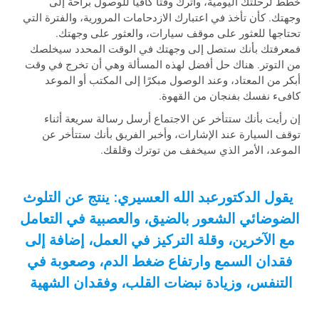
خطط لرحلتك اليومية، واترك وقتًا كافيًا للوصول براحة إلى
وجهتك. كأن تأخذ في اعتبارك الازدحامات المرورية، والفترة التي
تحتاجها للعثور على موقف سيارات، والعثور على وجهتك.
فمعرفتك بأنك ستصل إلى وجهتك في الوقت المحدد سيخلصك
من التوتر. هناك حل أفضل لهذه المسألة وهي أن تخرج في وقت
أبكر من المعتاد، وعند الوصول مبكرًا إلى المكتب أو الموعد
كافىء نفسك بفنجان من القهوة.
إن رأيت بأنك ستتأخر عن الاجتماع أرسل رسالة سريعة أثناء
توقف السيارة عند الإشارات، وأخبر الفريق بأنك ستتأخر عن
الموعد، الأمر الذي سيخفف من توترك وقلقك.
يقول الدكتورعبد الله العسيري: ينتج عن التلوث
الضوضائي الشعور بالضيق، والعصبية في التعامل
مع الآخرين، وقلة التركيز في العمل، إضافة إلى
فقدان السمع وارتفاع ضغط الدم، وصعوبة في
التنفس، وزيادة نبضات القلب، وفقدان الشهية