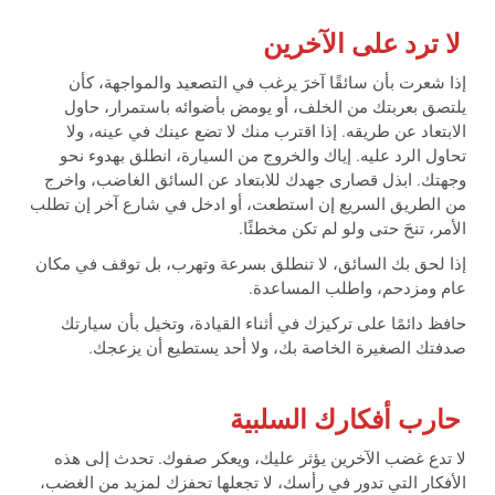
لا ترد على الآخرين
إذا شعرت بأن سائقًا آخرَ يرغب في التصعيد والمواجهة، كأن
يلتصق بعربتك من الخلف، أو يومض بأضوائه باستمرار، حاول
الابتعاد عن طريقه. إذا اقترب منك لا تضع عينك في عينه، ولا
تحاول الرد عليه. إياك والخروج من السيارة، انطلق بهدوء نحو
وجهتك. ابذل قصارى جهدك للابتعاد عن السائق الغاضب، واخرج
من الطريق السريع إن استطعت، أو ادخل في شارع آخر إن تطلب
الأمر، تنحَ حتى ولو لم تكن مخطئًا.
إذا لحق بك السائق، لا تنطلق بسرعة وتهرب، بل توقف في مكان
عام ومزدحم، واطلب المساعدة.
حافظ دائمًا على تركيزك في أثناء القيادة، وتخيل بأن سيارتك
صدفتك الصغيرة الخاصة بك، ولا أحد يستطيع أن يزعجك.
حارب أفكارك السلبية
لا تدع غضب الآخرين يؤثر عليك، ويعكر صفوك. تحدث إلى هذه
الأفكار التي تدور في رأسك، لا تجعلها تحفزك لمزيد من الغضب،