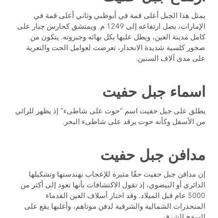
يمثل هذا الجبل أعلى قمة في أبوظبي وثاني أعلى قمة في
الإمارات، يصل ارتفاعه إلى 1249 م. ويمتشق كحارس جبار على
كامل مدينة العين، ويطل عليها بكل بهائه وجبروته. يتكون من
صخور كلسية شديدة الانحدار، تعرضت لعوامل الحت والتعرية
على مدى آلاف السنين.
اسماء جبل حفيت
يطلق على جبل حفيت اسم “حوت على شاطىء” إذ يظهر للرائي
من الأسفل وكأنه حوت يرقد على شاطىء البحر.
مدافن جبل حفيت
إن مدافن جبل حفيت حقًا مثيرة للإعجاب بهندستها وتشكيلها
الدائري أو البيضوي، إذ تقول الاكتشافات بأنها تعود إلى أكثر من
5000 عام قبل الميلاد. وقد اختار أسلاف العين القدماء
المنحدرات الشمالية والشرقية لدفن موتاهم، وأغلبها يقع على
السفح الشرقي.