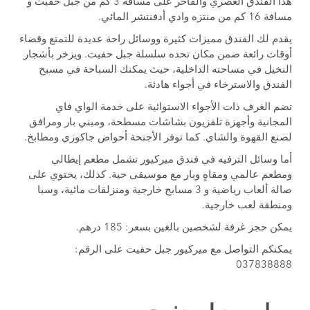
هذا الفندق العصري والفاخر على مسافة 3 كم من جبل حفيت و
مسافة 16 كم من منتزه وادي أدفنتشر المائي.
يقدم لك الفندق مميزات كثيرة ووسائل راحة عديدة للتمتع وقضاء
أوقات رائعة ضمن مكان تحده سلسلة جبل حفيت. ويزخر بأشجار
النخيل في مساحته الداخلية، حيث يمكنك السباحة في مسبح
الفندق والاسترخاء في أجواء هادئة.
تضم الغرف ذات الأجواء الاستوائية على خدمة الواي فاي
المجانية وأجهزة تلفزيون بشاشات مسطحة، وميني بار ومرافق
لصنع القهوة والشاي. كما توفر الأجنحة أحواض جاكوزي ومطابخ.
أما وسائل الترفيه في فندق ميركيور تشمل مطعم إيطالي
ومطعم عالمي ومقاهٍ وبار مع موسيقى حية. كذلك، يحتوي على
صالة ألعاب رياضية و 3 مسابح خارجية ومنزلقات مائية، وسبا
ومنطقة لعب خارجية.
يمكن حجز غرفة لشخصين بالغين بسعر: 185 درهم.
يمكنكم التواصل مع ميركيور جبل حفيت على الرقم:
037838888