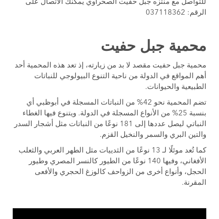
للتواصل مع منتزه جبل حفيت الصحراوي يمكنك الاتصال على
الرقم: 037118362
محمية جبل حفيت
محمية جبل حفيت مقصد لا بد من زيارته، إذ تعد هذه المحمية أحد
أهم المواقع في الدولة من ناحية التنوع البيولوجي للنباتات
الطبيعية والحيوانات.
تضم المحمية نحو 42% من النباتات المسجلة في أبوظبي أي
بنسبة 25% من الأنواع المسجلة في الدولة. ويتنوع فيها الغطاء
النباتي ليصل عددها إلى 181 نوعًا من النباتات مثل أشجار السدر
والتين البري والسمر والنخيل القزم.
كما تُعد موئلًا لـ 13 نوعًا من الثدييات مثل الطهر العربي والثعلب
الأفغاني، وفيها 140 نوعًا من الطيور كالنسر المصري وطيور
الحجل، وأنواع أخرى من الزواحف كالوزغ الحجري والأفعى
المقرنة.