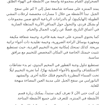
الصحراوي القيام بمجموعة واسعة من الأنشطة في الهواء الطلق.
يمتد المنتزه على مساحة شاسعة تصل إلى 9 كم على سفح
الجبل. تبدأ الأنشطة من خلال 5 مسارات مخصصة لرحلات المشي
الطويلة (الهايكينغ)، أو بالدراجات الرباعية الدفع ضمن مجموعات
أو بشكل فردي، والتجول حول المدافن الأثرية المذهلة الضاربة
في أعماق التاريخ، فضلًا عن ركوب الجمال والخيام.
كما يحتوي المنتزه على خيمة بقبة فاخرة، وخيمة شفافة مكيفة
ومجهزة بوسائل الراحة الضرورية، وخيمة تقليدية ذات أجواء تراثية
مريحة. كذلك تمنحك إمكانية تجربة التخييم الفردية، حيث تستطيع
تثبيت خيمتك الخاصة في المكان المخصص للتخييم مع مرافق
مناسبة.
تستطيع تناول وجبة الفطور في المخيم البدوي، ثم بدء نشاطات
الاستكشاف والتمتع بالأجواء الجبلية نهارًا، أما تجربة التخييم ليلًا
تحت السماء المطرزة بالنجوم فتلك حكاية أخرى. والمشهد
البانورامي من سفح الجبل على مدينة العين المضاءة مبهجة
للغاية.
إن كنت حتى الآن لا تعرف كيف ستبدأ، يمكنك زيارة قسم
الأنشطة في المنتزه، للتعرف على جميع الأنشطة المتاحة.