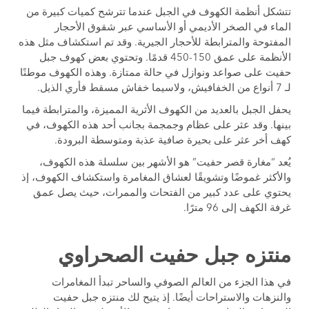
تتشكل أنظمة الكهوف في الجبل عندما تترشح كميات كبيرة من
الماء في الصخر الأديمي أو الأساسي عبر شقوق الأحجار
المفتوحة والمترابطة للأحجار الجيرية. وقد تم استكشاف مثل هذه
الأنظمة على عمق 150-450 قدمًا. وتحتوي بعض كهوف جبل
حفيت على صواعد ونوازل في حالة ممتازة. وهذه الكهوف موطنًا
لـ 7 أنواع من الخفافيش، ولاسيما خفاش مسقط فأري الذيل.
يحفل الجبل بالعديد من الكهوف الأثرية المميزة، والمترابطة فيما
بينها. وقد عثر على عظام وجمجمة بجانب أحد هذه الكهوف، في
كهف أخر عثر على بحيرة صافية عذبة ومتوسطة البرودة.
يُعد “مغارة قصر حفيت” هو الأشهر بين سلسلة هذه الكهوف،
والأكثر غموضًا وتشويقًا لعشاق المغامرة واستكشاف الكهوف، إذ
يحتوي على عدد كبير من الفتحات والممرات، حيث يصل عمق
غرفة الكهف إلى 96 مترًا.
منتزه جبل حفيت الصحراوي
في هذا الجزء من العالم الصوفي والساحر تبدأ المغامرات
والنزهات والاستراحات أيضًا. إذ يتيح لك منتزه جبل حفيت