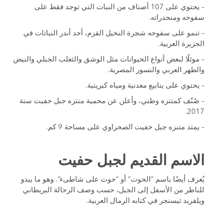
– يحتوي على 107 أصناف من النبات التي توجد فقط على
سفوحه ومنحدراته.
– تنمو على سفوحه شجرة النخيل القزم، أحد أندر النباتات في
الجزيرة العربية.
– موئلًا لبعض أنواع الحيوانات مثل الوشق والثعلب الجبلي والنيض
والطهر العربي والنسور المصرية.
– يحتوي على ينابيع معدنية ومياه كبريتية.
– صُنّف كمتنزه وطني، وأعلن عن محمية منتزه جبل حفيت سنة
2017.
– يمتد متنزه جبل حفيت الصحراوي على مساحة 9 كم.
الاسم القديم لجبل حفيت
يُعرف أيضًا باسم “الحوت” أو “حوت على شاطىء”. وهو ما يبدو
للناظر من الأسفل إلى الجبل، حسب وصف الرحالة البريطاني
ويلفريد ثيسنجر في كتابه الرمال العربية.