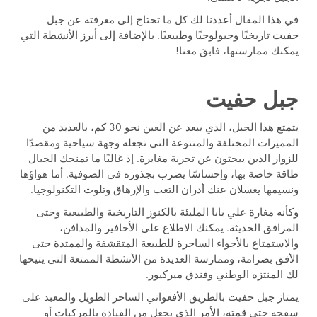
في هذا المقال أعددنا لك كل ما تحتاج إلى معرفته عن جبل
حفيت تاريخيًا وجيولوجيًا وطبيعيًا. بالإضافة إلى أبرز الأنشطة التي
يمكنك ممارستها، فابقَ معنا!
جبل حفيت
يتمتع هذا الجبل، الذي يبعد عن العين نحو 30 كم، بالعديد من
المميزات المختلفة والمتنوعة التي تجعله وجهة سياحية ومقصدًا
للزوار الذين يبحثون عن تجربة مغايرة. إذ غالبًا ما تمنحك الجبال
طاقة خاصة بها، وإحساسًا يضرب بجذوره في الصوفية. أما هواؤها
ونسيمها يغسلان عنك أدران التعب والإرهاق وتلوث التكنولوجيا.
وكأنه مغارة علي بابا المليئة بالكنوز التاريخية والطبيعية وحتى
المرافق الحديثة. يمكنك الاطلاع على الأحافير والمدافن،
والاستمتاع بالأجواء الساحرة للطبيعة المتقشفة والممتدة حتى
الأفق بصرامة، وممارسة العديدة من الأنشطة الممتعة التي يتيحها
لك المنتزه الوطني وفندق ميركيور.
يمتاز جبل حفيت بالطريق الأفعواني الساحر الطويل والمعبد على
سفحه حتى قمته، الأمر الذي يجعل من القيادة بالمركبات أو