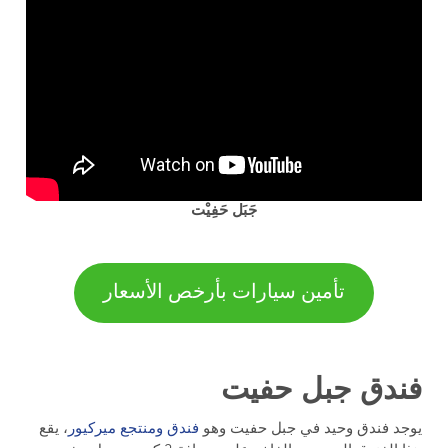
جَبَل حَفِيْت
تأمين سيارات بأرخص الأسعار
فندق جبل حفيت
يوجد فندق وحيد في جبل حفيت وهو
فندق ومنتجع ميركيور
، يقع