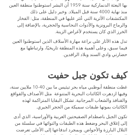
بها البعثة الدنماركية سنة 1959 أن البشر استوطنوا منطقة العين
منذ نهاية 4000 سنة قبل الميلاد. وخير دليل على ذلك
المكتشفات الأثرية التي عُثر عليها في المنطقة، مثل: الفخار
والرماح البرونزية والأدوات النحاسية والحجرية، بالإضافة إلى
الخرز الذي كان يستخدم لأغراض الزينة.
تدل هذه الآثار على براعة مهارة الأسلاف الذين استوطنوا العين
فيما سبق، وعلى أهمية هذه المنطقة تاريخيًا، وارتباطها مع
حضارتي وادي السند وبلاد الرافدين.
كيف تكون جبل حفيت
غطت منطقة أبوظبي مياه بحر تيثيس ما بين 40-10 ملايين سنة،
وفيها ازدهرت الكائنات البحرية المتنوعة مثل الأصداف والقواقع
والقنافذ والشعاب المرجانية. تشكل البقايا المتراكمة لهذه
الكائنات بموتها طبقات سميكة من الحجر الجيري.
تكون الجبل باصطدام الصفيحتين العربية والأوراسية، الذي أدى
إلى إغلاق البحر وضغط هذه الطبقات والتوائها في سلسلة من
التلال البارزة والأحواض. وبمجرد اندفاعها إلى الأعلى تعرضت