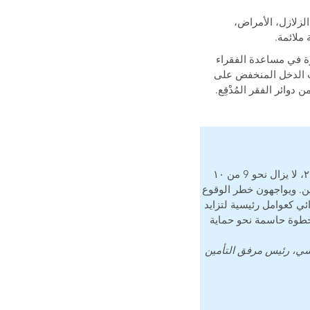
الزلازل، الأمراض،
ملائمة.
لى إماكانات كبيرة في مساعدة الفقراء
ذات الدخل المنخفض على
وائر الفقر المُدْقِع.
يُشير أحدث تقرير عن مشهد التأمين المتناهي الصغر إلى أنه، وبالرغم من نمو السوق في عام ٢٠٢٢، لا يزال نحو 9 من ١٠
ن. ويواجهون خطر الوقوع
ئي كعوامل رئيسية لتزايد
وخطوة حاسمة نحو حماية
سي، رئيس مرفق التأمين