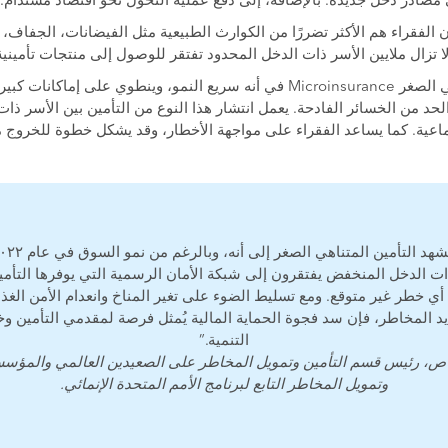
ي مصادر دخل جديدة. بالإضافة، إلى دفع عملية التحول نحو اقتصاد مستدام.
 الفقراء هم الأكثر تضررًا من الكوارث الطبيعية مثل الفيضانات، الجفاف، 
ا تزال ملايين الأسر ذات الدخل المحدود تفتقر للوصول إلى منتجات تأمينية 
تبرز أهمية التأمين المتناهي الصغر Microinsurance في أنه سريع النمو، وينطوي ع
لحد من الخسائر الفادحة. يعمل انتشار هذا النوع من التأمين بين الأسر 
اعية. كما يساعد الفقراء على مواجهة الأخطار، وقد يشكل خطوة للخروج من د
الدخل المنخفض يفتقرون إلى شبكة الأمان الرسمية التي يوفرها التأمي
 أي خطر غير متوقع. ومع تسليط الضوء على تغير المناخ وانعدام الأمن الغذا
زايد المخاطر، فإن سد فجوة الحماية المالية يُمثل فرصة لمقدمي التأمين 
التنمية.”
ص، رئيس قسم التأمين وتمويل المخاطر على الصعيدين العالمي والمؤس
وتمويل المخاطر التابع لبرنامج الأمم المتحدة الإنمائي.