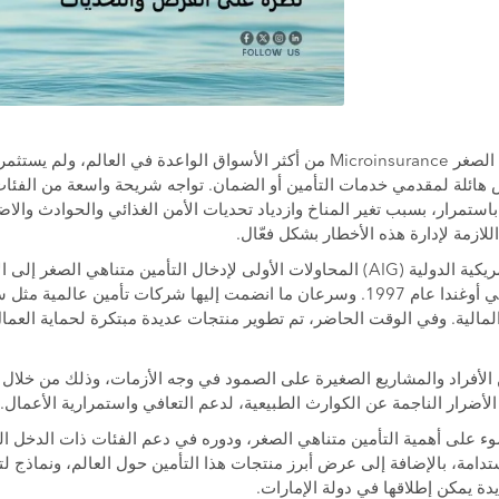
تُعد أسواق التأمين متناهي الصغر Microinsurance من أكثر الأسواق الواعدة في العالم
 هائلة لمقدمي خدمات التأمين أو الضمان. تواجه شريحة واسعة من الفئا
استمرار، بسبب تغير المناخ وازدياد تحديات الأمن الغذائي والحوادث والاضط
للازمة لإدارة هذه الأخطار بشكل فعّال.
بدأت شركة المجموعة الأمريكية الدولية (AIG) المحاولات الأولى لإدخال التأمين متناهي 
أطلقت منتجاتها الجديدة في أوغندا عام 1997. وسرعان ما انضمت إليها شركات تأمي
المالية. وفي الوقت الحاضر، تم تطوير منتجات عديدة مبتكرة لحماية العمال ا
ين الأفراد والمشاريع الصغيرة على الصمود في وجه الأزمات، وذلك من خلال
لأضرار الناجمة عن الكوارث الطبيعية، لدعم التعافي واستمرارية الأعمال.
وء على أهمية التأمين متناهي الصغر، ودوره في دعم الفئات ذات الدخل
دامة، بالإضافة إلى عرض أبرز منتجات هذا التأمين حول العالم، ونماذج ل
يدة يمكن إطلاقها في دولة الإمارات.