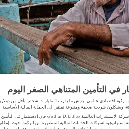
ار في التأمين المتناهي الصغر اليوم
في ظلّ ما يشهده العالم من ركود اقتصادي عالمي، يعيش ما يقرب 4 م
ة، ويشكلون شريحة ضخمة ومتنوعة تفتقر إلى الحماية المالية الأساسية.
وفقًا لأحدث تقرير أصدرته شركة الاستشارات العالمية «Arthur D. Little» ف
Micro يُعد فرصة استراتيجية لشركات الخدمات المالية المتضررة من الركود، حيث بإم