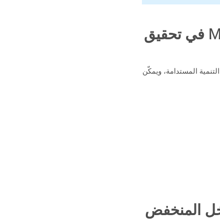
كيف يسهم التأمين المتناهي الصغر Microinsurance في تحقيق
لتنمية المستدامة، ويمكّن
دخل المنخفض