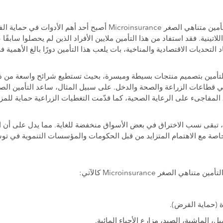
أظهرت تقارير حديثة أن التأمين متناهي الصغر Microinsurance أصبح أحد 
للاتينية. فقد استفاد من هذا التأمين ملايين الأفراد الذين لم يحصلوا سابقًا
اد التحديات الاقتصادية والمناخية، بات يلعب هذا التأمين دورًا بالغ الأهمية 
لتأمين بتصميم منتجات بسيطة وميسرة، بحيث تستطيع شرائح واسعة من 
ي قطاعات الزراعة والصحة والدخل. على سبيل المثال، ساعد التأمين الص
المفاجىء على الرعاية الصحية، كما قدّمت التغطيات الزراعية حماية لل
ي، تبقى نسب الاختراق في بعض الأسواق منخفضة للغاية. مما يدل على أن 
 خاصة مع الاهتمام المتزايد من قبل الحكومات والمؤسسات التنموية في تو
ي الصغر Microinsurance كالآتي:
ة (حماية القرض).
ل، الماشية، الصيد، مزارع الأحياء المائية.