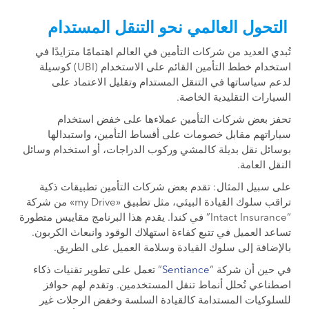
التحول العالمي نحو التنقل المستدام
تُبدي العديد من شركات التأمين في العالم اهتمامًا متزايدًا في
استخدام خطط التأمين القائم على الاستخدام (UBI) كوسيلة
لدعم سياساتها في التنقل المستدام وتقليل الاعتماد على
السيارات التقليدية الخاصة.
تحفز بعض شركات التأمين عملاءها على خفض استخدام
سياراتهم مقابل خصومات على أقساط التأمين، واستبدالها
بوسائل نقل بديلة كالمشي وركوب الدراجات، أو استخدام وسائل
النقل العامة.
على سبيل المثال: تقدم بعض شركات التأمين تطبيقات ذكية
تراقب سلوك القيادة البيئي، مثل تطبيق «my Drive» من شركة
“Intact Insurance” في كندا. يقدم هذا البرنامج مقاييس متطورة
تساعد العميل في تتبع كفاءة استهلاك الوقود وانبعاث الكربون.
بالإضافة إلى سلوك القيادة وسلامة العميل على الطريق.
في حين أن شركة “
entiance
S
” تعمل على تطوير تقنيات ذكاء
اصطناعي تُحلل أنماط تنقل المستخدمين. وتقدم لهم حوافز
للسلوكيات المستدامة كالقيادة السلسة وخفض الرحلات غير