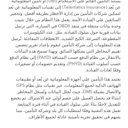
يستند التأمين القائم على الاستخدام (UBI) أو تأمين المعلوماتية
عن بُعد (Telematics Insurance) إلى تقنيات المعلوماتية عن بُعد
لتمكين شركات التأمين من إدارة الأخطار بطريقة أفضل، وتحفيز
السائقين على القيادة الآمنة. يعمل هذا النظام من خلال تثبيت
وحدة بيانات متنقلة في منفذ OBDII في السيارة، التي ترسل
بيانات فورية حول سلوك القيادة، مثل: عدد الكيلومترات
المقطوعة، السرعة، الكبح الشديد، الانعطافات المفاجئة. تُرسل
هذه المعلومات إلى شركة التأمين لتقوم بإعداد تقرير يتضمن
تقييم المخاطر التي يشكلها السائق. وبهذا تسمح هذه البيانات
بالانتقال من نظام الدفع حسب المسافة (PAYD) إلى نظام الدفع
حسب أسلوب القيادة (PHYD)، وتقديم خصومات أو تسعيرات
وفقًا لعادات القيادة.
يعتمد هذا التأمين على أجهزة المعلوماتية عن بُعد أو تطبيقات
الهواتف الذكية لجمع المعلومات، عبر تقنيات مثل نظام GPS
والاتصال بشبكة GMS، حيث تُحلل البيانات وتُسجل المخاطر.
ابتداءً قد يحصل العميل على خصم أولي عند الاشتراك. ثم يخضع
للتعديل لاحقًا بناءً على سلوك القيادة في أثناء فترة المتابعة.
تعمل هذه التقنية وفقًا لمتطلبات كل بلد وشركة التأمين، مما
يسهم في تحقيق تجربة تأمينية عادلة لجميع الأطراف.