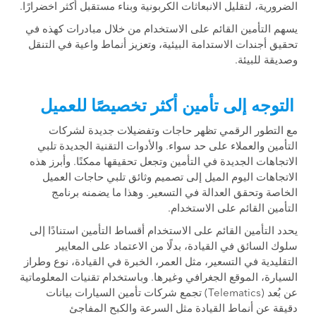
الضرورية، لتقليل الانبعاثات الكربونية وبناء مستقبل أكثر اخضرارًا.
يسهم التأمين القائم على الاستخدام من خلال مبادرات كهذه في
تحقيق أجندات الاستدامة البيئية، وتعزيز أنماط واعية في التنقل
وصديقة للبيئة.
التوجه إلى تأمين أكثر تخصيصًا للعميل
مع التطور الرقمي تظهر حاجات وتفضيلات جديدة لشركات
التأمين والعملاء على حد سواء. والأدوات التقنية الجديدة تلبي
الاتجاهات الجديدة في التأمين وتجعل تحقيقها ممكنًا. وأبرز هذه
الاتجاهات اليوم الميل إلى تصميم وثائق تلبي حاجات العميل
الخاصة وتحقق العدالة في التسعير. وهذا ما يضمنه برنامج
التأمين القائم على الاستخدام.
يحدد التأمين القائم على الاستخدام أقساط التأمين استنادًا إلى
سلوك السائق في القيادة، بدلًا من الاعتماد على المعايير
التقليدية في التسعير، مثل العمر، الخبرة في القيادة، نوع وطراز
السيارة، الموقع الجغرافي وغيرها. وباستخدام تقنيات المعلوماتية
عن بُعد (Telematics) تجمع شركات تأمين السيارات بيانات
دقيقة عن أنماط القيادة مثل السرعة والكبح المفاجئ