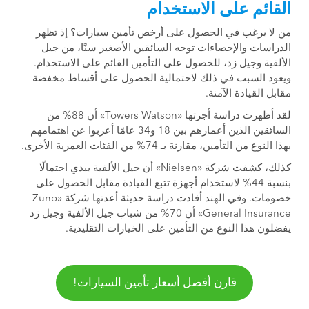
القائم على الاستخدام
من لا يرغب في الحصول على أرخص تأمين سيارات؟ إذ تظهر
الدراسات والإحصاءات توجه السائقين الأصغير سنًا، من جيل
الألفية وجيل زد، للحصول على التأمين القائم على الاستخدام.
ويعود السبب في ذلك لاحتمالية الحصول على أقساط مخفضة
مقابل القيادة الآمنة.
لقد أظهرت دراسة أجرتها «Towers Watson» أن 88% من
السائقين الذين أعمارهم بين 18 و34 عامًا أعربوا عن اهتمامهم
بهذا النوع من التأمين، مقارنة بـ 74% من الفئات العمرية الأخرى.
كذلك، كشفت شركة «Nielsen» أن جيل الألفية يبدي احتمالًا
بنسبة 44% لاستخدام أجهزة تتبع القيادة مقابل الحصول على
خصومات. وفي الهند أفادت دراسة حديثة أعدتها شركة «Zuno
General Insurance» أن 70% من شباب جيل الألفية وجيل زد
يفضلون هذا النوع من التأمين على الخيارات التقليدية.
قارن أفضل أسعار تأمين السيارات!