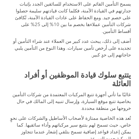
يسمح التأمين القائم على الاستخدام للسائقين الجدد بإثبات
جدارتهم في القيادة الآمنة، فكلما كانت قيادتهم سليمة حصلوا
على خصم جيد. ومع الحفاظ على عادات القيادة الآمنة، تُكافئ
شركات التأمين عملاءها بخصم ما بين 10% إلى 25% على
أقساط التأمين.
أضف إلى ذلك، يبحث عدد كبير من العملاء عند شراء التأمين أو
تجديده على أرخص تأمين سيارات. وهذا النوع من التأمين يلبي
حاجاتهم إلى حدٍ كبير.
يتتبع سلوك قيادة الموظفين أو أفراد
العائلة
غالبًا ما تأتي أجهزة تتبع المركبات المعتمدة من شركات التأمين
بخاصية تتبع موقع السيارة، وإرسال تنبيه إلى المالك في حال
خروجها من منطقة محددة.
تُعد هذه الخاصية ممتازة لأصحاب الأساطيل والشركات على نحوٍ
خاص، حيث تسمح لهم بتتبع سير مركباتهم وأداء سائقيها. كما
يمكن إعداد قواعد إضافية تسمح بتلقي إشعار عندما تتجاوز