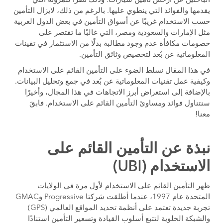
الباحثين عن أرخص تأمين سيارات. وذلك نظرًا للمرونة التي
يقدمها والفوائد التي ينطوي عليها. بالرغم من ذلك، لايزال التأمين
حسب الاستخدام غريبًا عن أسواق التأمين في بعض الدول العربية
مثل الإمارات والسعودية ومصر، التي غالبًا ما تقتصر على
خصومات مكافأة عدم وجود مطالبة بدلًا من الاستثمار في تقينات
المعلوماتية عن بُعد لتخصيص وثائق التأمين.
في هذا المقال نسلط الضوء على التأمين القائم على الاستخدام
وكيفية عمل تقنيات المعلوماتية عن بُعد في جمع وتحليل البيانات.
بالإضافة إلى استعراض أبرز الاتجاهات في هذا المجال، وأخيرًا
سنتناول فوائد ومساوئ التأمين القائم على الاستخدام. فابقَ
معنا!
نبذة عن التأمين القائم على
الاستخدام (UBI)
ظهر التأمين القائم على الاستخدام لأول مرة في الولايات
المتحدة عام 1997، عندما أطلقت شركتا Progressive وGMAC
تجربة جديدة تعتمد على أنظمة تحديد المواقع العالمي (GPS)
والشبكة الخلوية لتتبع أسلوب القيادة وتسعير التأمين استنادًا