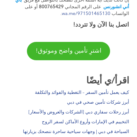
إن كانت لديك أية اسئلة أخرى ننصحك بالتواصل مع فريق
باي
أني انشورنس
على الرقم المجاني
800765429
أو على
الواتساب
wa.me/971501465130
.
اتصل بنا الآن ولا تتردد!
اشترِ تأمين واضح وموثوق!
اقرأ/ي أيضًا
كيف يعمل تأمين السفر – التغطية والفوائد والتكلفة
أبرز شركات تأمين صحي في دبي
أبرز رحلات سفاري دبي [الشركات والعروض والأسعار]
التخييم في الإمارات وأروع الأماكن لسفر الروح
السياحة في دبي | وجهات سياحية ساحرة ننصحك بزيارتها