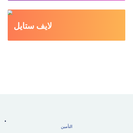
لايف ستايل
التأمين