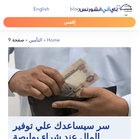
English
blog
إقتبس
Home
»
التأمين
»
صفحة 9
سر سيساعدك علي توفير
المال عند شراء بوليصة