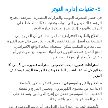
5- تقنيات إدارة التوتر
في خضم الضغوط اليومية والقرارات المصيرية المرهقة، يحتاج
الرؤساء التنفيذيون إلى أدوات وتقنيات فعّالة للحفاظ على
التركيز والهدوء. إليك طرق مبتكرة لإدارة التوتر:
– العلاج بالطبيعة الافتراضية:
ما من شك في أن الخروج إلى
الطبيعة هو أفضل طريقة لخفض التوتر، لكن في حال عدم القدرة
على مغادرة المكتب يمكن استخدام بيئات الواقع الافتراضي،
لمنح الدماغ فسحة التجول في أجواء الطبيعة مع صوت نهر أو
حفيف الأشجار أو زقزقة العصافير.
– استراحات قصيرة:
يجب تخصيص استراحة قصيرة من 5 إلى 10
دقائق كل ساعة، لشحن الطاقة وتغذية المرونة الذهنية وتخفيف
التوتر.
– العلاج بالفن والموسيقى:
يخفض الانخراط في الأنشطة
الإبداعية من مستوى الكورتيزول، ويحسن المزاج واليقظة
الذهنية. أما الموسيقى تحفز من إنتاج الدوبامين وتساعد على
تنظيم المشاعر والشعور بالاسترخاء.
– الأنشطة الخيرية:
يتيح العمل التطوعي أو خدمة المجتمع فرصة