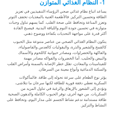
1- النظام الغذائي المتوازن
يساعد اتباع نظام غذائي صحي الرؤساء التنفيذيين في تعزيز
الطاقة وتحسين التركيز. فالأطعمة الغنية بالمغذيات تخفف التوتر
وتعزز المناعة وتحافظ على صحة القلب. كما يسهم تناول وجبات
متوازنة في تحسين جودة النوم واللياقة البدنية. فيصبح القادة
أكثر قدرة على مواجهة التحديات بكفاءة ووضوح ذهني.
يتكون النظام الغذائي الصحي من عناصر متنوعة مثل الحبوب
كالقمح والشعير والذرة، والبقوليات كالعدس والفاصولياء،
والفاكهة والخضراوات، ومصادر حيوانية كاللحوم والأسماك
والبيض والحليب. أما الخضروات والفواكه مصادر مهمة
للفيتامينات والمعادن، تقلل خطر الإصابة بالسمنة وأمراض القلب
والسكتة الدماغية وأنواع معينة من السرطان.
يؤثر نوع الطعام على سرعة تحوله إلى طاقة. فالمأكولات
السكرية تعطي دفقة فورية للطاقة لكنها سرعان ما تتلاشى،
وتؤدي إلى الشعور بالإرهاق والرغبة في تناول المزيد من
السكريات. من جهة أخرى، توفر الحبوب الكاملة والدهون الصحية
طاقة مستدامة تدعم نشاط الجسم على مدار اليوم، وتحافظ على
النشاط والتركيز.