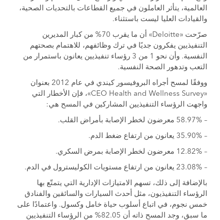
العالمية، يتأثر العاملون في جميع القطاعات بالتحديات الصحية،
والقيادات العليا ليست باستثناء.
صرّحت «Deloitte» أن ما يقرب 70% من كبار المديرين
التنفيذيين يفكرون جديًا في ترك وظائفهم، للاهتمام بصحتهم
النفسية. وأن نحو 1 من 3 رؤساء تنفيذيين يعانون باستمرار من
التعب وتدهور الصحة النفسية.
ووفقًا لمسح أجراه البروفيسور كيندي في عام 2012 بعنوان
«CEO Health and Wellness Survey»، فإن الأخطار التي
واجهت الرؤساء التنفيذيين المشاركين في المسح هي:
– 58.97% معرضون لخطر الإصابة بأمراض القلب.
– 35.90% يعانون من ارتفاع ضغط الدم.
– 12.82% معرضون لخطر الإصابة بمرض السكري.
– 23.08% يعانون من ارتفاع مستويات الكوليسترول في الدم.
بالإضافة إلى ذلك، تسهم الامتيازات الإدارية التي يتمتّع بها
الرؤساء التنفيذيون، مثل أحدث السيارات والسائقين والفنادق
خمس نجوم، في اتباع أسلوب حياة خامل وكسول. واعتمادًا على
ما سبق، وجد المسح ذاته أن 82.05% من الرؤساء التنفيذيين