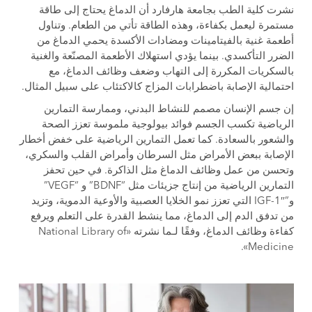
نشرت كلية الطب بجامعة هارفارد أن الدماغ يحتاج إلى طاقة
مستمرة ليعمل بكفاءة، وهذه الطاقة تأتي من الطعام. وتناول
أطعمة غنية بالفيتامينات ومضادات الأكسدة يحمي الدماغ من
الضرر التأكسدي. بينما يؤدي استهلاك الأطعمة المصنّعة والغنية
بالسكريات المكررة إلى التهاب وضعف وظائف الدماغ، مع
احتمالية الإصابة باضطرابات المزاج كالاكتئاب على سبيل المثال.
إن جسم الإنسان مصمم للنشاط البدني، وممارسة التمارين
الرياضية تكسب الجسم فوائد بيولوجية ملموسة تعزز الصحة
والشعور بالسعادة. كما تعمل التمارين الرياضية على خفض أخطار
الإصابة ببعض الأمراض مثل السرطان وأمراض القلب والسكري،
وتحسن من عمل وظائف الدماغ مثل الذاكرة. في حين تحفز
التمارين الرياضية من إنتاج جزيئات مثل “BDNF” و “VEGF”
و”IGF-1″ التي تعزز نمو الخلايا العصبية والأوعية الدموية، وتزيد
من تدفق الدم إلى الدماغ، مما ينشط القدرة على التعلم ويرفع
كفاءة وظائف الدماغ، وفقًا لـما نشرته «National Library of
Medicine».