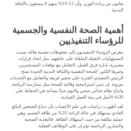
يعانون من زيادة الوزن. وأن 69.23% منهم لا يتمتعون باللياقة
البدنية.
أهمية الصحة النفسية والجسمية
للرؤساء التنفيذيين
يتعرض الرؤساء التنفيذيون إلى ضغوطات نفسية هائلة بسبب
المسؤوليات الثقيلة الملقاة على عاتقهم، مثل اتخاذ قرارات
مصيرية، إدارة فرق العمل، التعامل مع توقعات المستثمرين،
وغيرها الكثير. الصحة النفسية واللياقة البدنية الجيدة تمنح
الرئيس التنفيذي القدرة على تحفيز فريقه والتعامل مع التحديات
بمرونة. إن تبني استراتيجية وقائية للصحة مثل ممارسة الرياضة
واتباع نظام غذائي صحي والنوم جيدًا يساعد في الحفاظ على
الأداء الأمثل في بيئة العمل القيادية.
لقد أظهرت دراسات في علم الأعصاب بأن دماغ الشخص البالغ
العادي يستهلك في حالة الراحة 20% من طاقة الجسم. وهي
عملية مكلفة من حيث استهلاك الطاقة. فالتغذية الصحية
والتمارين الرياضية تؤثران على الوظائف العقلية.