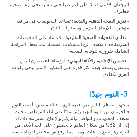
الرجفان الأذيني قد لا تظهر أعراضها حتى تتسبب في أزمة صحية
خطيرة.
– تعزيز الصحة الذهنية والبدنية:
تساعد الفحوصات في مراقبة
مؤشرات الإرهاق المزمن ومستويات التوتر.
– تفادي الفجوات الصحية التقليدية:
الاعتماد على الفحوصات
السريعة قد لا يكشف عن المشكلات الصحية، مما يجعل المراقبة
الشاملة ضرورية للوقاية الصحية.
– تحسين الإنتاجية والأداء المهني:
الرؤساء التنفيذيون الذين
يتمتعون بصحة جيدة أكثر قدرة على التفكير الإستراتيجي وقيادة
الفرق بكفاءة.
3- النوم جيدًا
يستهين معظم الناس بمن فيهم الرؤساء التنفيذيين بأهمية النوم.
فالحرمان من النوم الجيد يؤثر سلبًا على أداء الموظفين، حيث
يضعف المعنويات والتواصل والتركيز والإبداع. تشير «Forbes»
إلى أن 62% من سكان العالم لا يحصلون على الحد الأدنى من
النوم وهو سبع ساعات يوميًا، مما يرفع من مخاطر الوفاة بنسبة