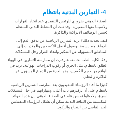
4- التمارين البدنية بانتظام
الصفاء الذهني ضروري للرئيس التنفيذي عند اتخاذ القرارات
ولاسيما منها المصيرية. وقد ثبت أن النشاط البدني المنتظم
يُحسن الوظائف الإدراكية والذاكرة.
كيف يحدث ذلك؟ تزيد التمارين الرياضية من تدفق الدم إلى
الدماغ، مما يسمح بوصول أفضل للأكسجين والمغذيات إلى
المناطق المسؤولة عن التفكير واتخاذ القرار وحل المشكلات.
وفقًا لكلية الطب بجامعة هارفارد، إن ممارسة التمارين في الهواء
الطلق بانتظام، مثل الجري أو ركوب الدراجات الهوائية، يزيد في
الواقع من حجم الحُصين، وهو الجزء من الدماغ المسؤول عن
الذاكرة والتعلم.
كثيرًا ما أفاد الرؤساء التنفيذيون بعد ممارسة التمارين الرياضية
بانتظام على أن تركيزهم بات أعلى، ومهاراتهم في حل المشكلات
أسرع، ولاحظوا تحسن عام في الصفاء الذهني. إن هذه الفوائد
المكتسبة من اللياقة البدنية يمكن أن تشكل للرؤساء التنفيذيين
الحد الفاصل بين النجاح والركود.