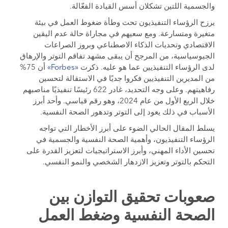
والجسمية اللتين تشكلان أسس القيادة الفعّالة.
يرزح الرؤساء التنفيذيون تحت وطأة ضغوط العمل في بيئة
متغيرة ومتسارعة. ومع سعيهم في مجاراة حالة عدم اليقين
الاقتصادي وتحديات الذكاء الاصطناعي وبروز الصراعات
الجيوسياسية، من المرجح أن يبقى مشهد تفاقم التوتر والإرهاق
لدى الرؤساء التنفيذيين عما هو عليه. ذكرت
«Forbes»
أن 75%
من المديرين التنفيذيين فكروا جديًا في الاستقالة لتحسين
رفاهيتهم. وعلى وجه التحديد، غادر 622 رئيسًا تنفيذيًا مناصبهم
خلال الربع الأول من عام 2024، وهو رقم قياسي. وأحد أبرز
الأسباب في ذلك يعود إلى التوتر وتدهور الصحة النفسية.
يسلط المقال الحالي الضوء على أبرز الأخطار التي تواجه
الرؤساء التنفيذيون، وأهمية الصحة النفسية والجسمية في
تحسين الأداء المهني، وأبرز الاستراتيجيات لتعزيز القدرة على
التحكم بالتوتر وتعزيز الازدهار الشخصي والنمو النفسي.
صعوبات تحقيق التوازن بين
الصحة النفسية وضغط العمل