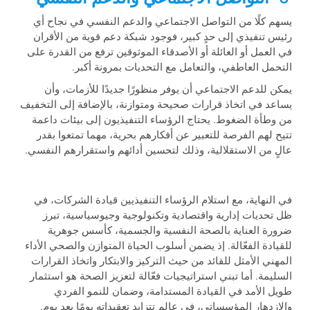
يسهم كلًا من التواصل الاجتماعي والدعم النفسي في نجاح أي
رئيس تنفيذي إلى حدٍ كبير، فوجود شبكة دعم قوية من الأقران
في العمل أو العائلة أو الأصدقاء الموثوقين ترفع من القدرة على
التحمل العاطفي، والتعامل مع التحديات بمرونة أكبر.
يمكن للدعم الاجتماعي أن يوفر منظورًا جديدًا للأزمات، وأن
يساعد في اتخاذ قرارات صحيحة ومتوازنة، بالإضافة إلى التخفيف
من وطأة الضغوط. يحتاج الرؤساء التنفيذيون إلى بيئات داعمة
تتيح لهم الفرصة للتعبير عن أفكارهم بحرية، مهما تمتعوا بقدر
عالٍ من الاستقلالية، وذلك لتحسين أدائهم واستقرارهم النفسي.
في النهاية، مع استلام الرؤساء التنفيذيين قيادة الشركات، في
ظل تحديات إدارية واقتصادية وتكنولوجية وجيوسياسية، تبرز
ضرورة العناية بالصحة النفسية والجسمية، كأسس جوهرية
للقيادة الفعّالة. إذ يضمن أسلوب الحياة المتوازن والصحي الأداء
المهني الأمثل للقائد من حيث التركيز والابتكار واتخاذ القرارات
السليمة. أما تبني استراتيجيات فعّالة لتعزيز الصحة هو استثمار
طويل الأمد في القيادة المستدامة، وضمان للنمو الفردي
والازدهار المؤسساتي، في عالم تتزايد تعقيداته يومًا بعد يوم.